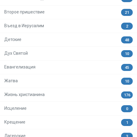
Второе пришествие
21
Въезд в Иерусалим
2
Детские
48
Дух Святой
10
Евангелизация
45
Жатва
10
Жизнь христианина
176
Исцеление
0
Крещение
1
Лагерские
3