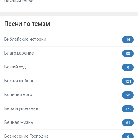
Нежный голос
Песни по темам
Библейские истории
14
Благодарение
30
Божий суд
0
Божья любовь
121
Величие Бога
52
Вера и упование
172
Вечная жизнь
61
Вознесение Господне
0