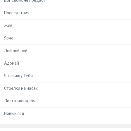
Бог своих не предаст
Последствия
Жив
Ярче
Лей лей лей
Адонай
Я так ищу Тебя
Стрелки на часах
Лист календаря
Новый год