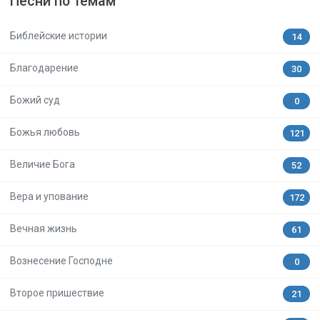
Песни по темам
Библейские истории
14
Благодарение
30
Божий суд
0
Божья любовь
121
Величие Бога
52
Вера и упование
172
Вечная жизнь
61
Вознесение Господне
0
Второе пришествие
21