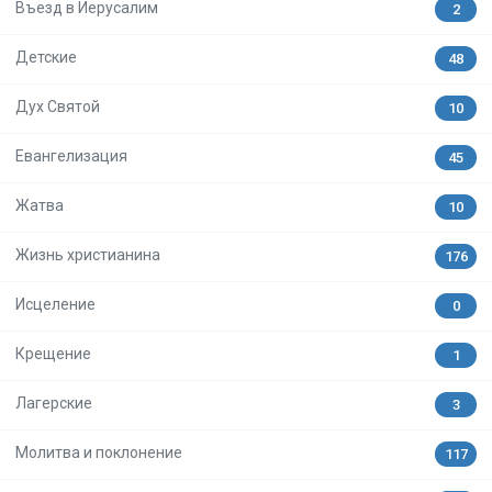
Въезд в Иерусалим
2
Детские
48
Дух Святой
10
Евангелизация
45
Жатва
10
Жизнь христианина
176
Исцеление
0
Крещение
1
Лагерские
3
Молитва и поклонение
117