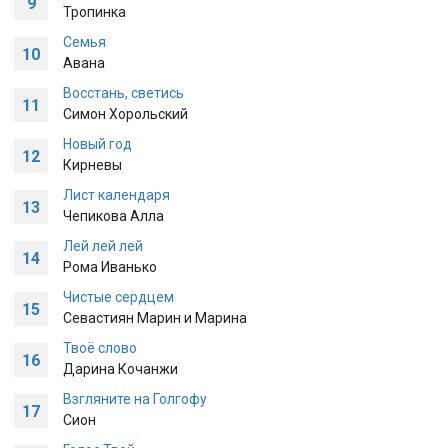
9
Тропинка
Семья
10
Авана
Восстань, светись
11
Симон Хорольский
Новый год
12
Кирневы
Лист календаря
13
Чепикова Алла
Лей лей лей
14
Рома Иванько
Чистые сердцем
15
Севастиян Марин и Марина
Твоё слово
16
Дарина Кочанжи
Взгляните на Голгофу
17
Сион