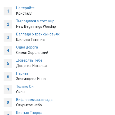
Не теряйте
1
Кристалл
Ты родился в этот мир
2
New Beginnings Worship
Баллада о трёх сыновьях
3
Шилова Татьяна
Одна дорога
4
Симон Хорольский
Доверять Тебе
5
Доценко Наталья
Парить
6
Звягинцева Инна
Только Он
7
Сион
Вифлеемская звезда
8
Открытое небо
Кистью Творца