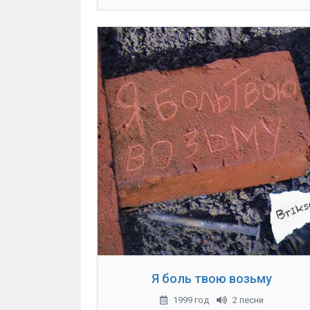
Я боль твою возьму
1999 год
2 песни