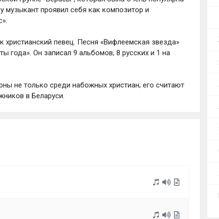
ду музыкант проявил себя как композитор и
».
ак христианский певец. Песня «Вифлеемская звезда»
ы года». Он записал 9 альбомов, 8 русских и 1 на
рны не только среди набожных христиан; его считают
жников в Беларуси.