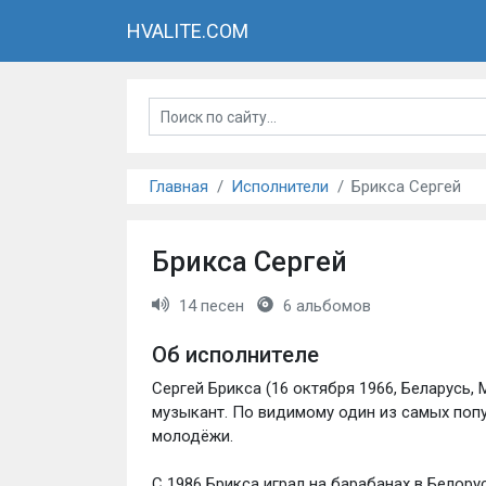
HVALITE.COM
Главная
Исполнители
Брикса Сергей
Брикса Сергей
14 песен
6 альбомов
Об исполнителе
Сергей Брикса (16 октября 1966, Беларусь, 
музыкант. По видимому один из самых поп
молодёжи.
С 1986 Брикса играл на барабанах в Белору