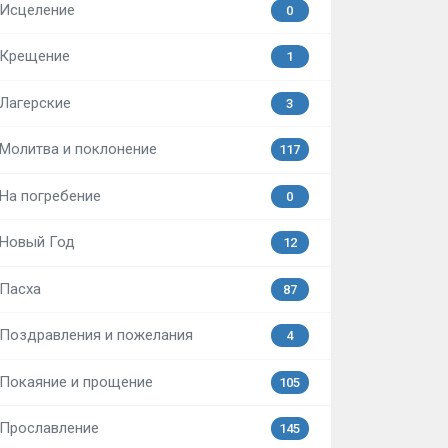
Исцеление
0
Крещение
1
Лагерские
3
Молитва и поклонение
117
На погребение
0
Новый Год
12
Пасха
87
Поздравления и пожелания
4
Покаяние и прощение
105
Прославление
145