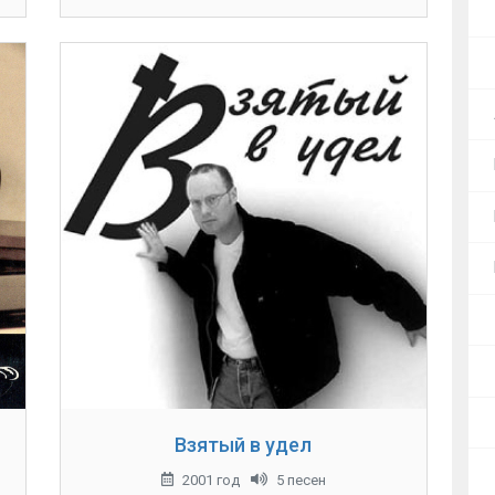
Взятый в удел
2001 год
5 песен