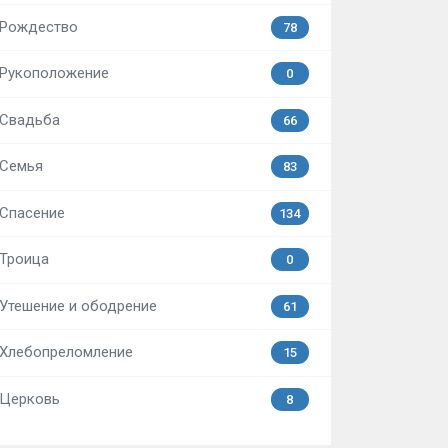
Рождество
78
Рукоположение
0
Свадьба
66
Семья
83
Спасение
134
Троица
0
Утешение и ободрение
61
Хлебопреломление
15
Церковь
8