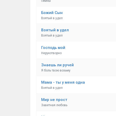
Гимны
Божий Сын
Взятый в удел
Взятый в удел
Взятый в удел
Господь мой
Нерукотворно
Знаешь ли ручей
Я боль твою возьму
Мама - ты у меня одна
Взятый в удел
Мир не прост
Заветная любовь