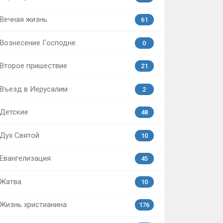
Вечная жизнь
61
Вознесение Господне
0
Второе пришествие
21
Въезд в Иерусалим
2
Детские
48
Дух Святой
10
Евангелизация
45
Жатва
10
Жизнь христианина
176