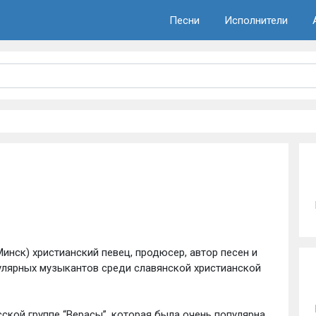
Песни
Исполнители
Минск) христианский певец, продюсер, автор песен и
улярных музыкантов среди славянской христианской
сской группе “Верасы”, которая была очень популярна