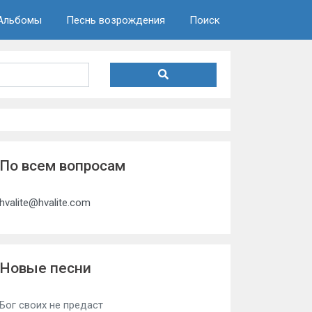
Альбомы
Песнь возрождения
Поиск
По всем вопросам
hvalite@hvalite.com
Новые песни
Бог своих не предаст