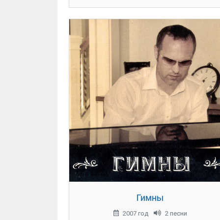
Гимны
2007 год
2 песни