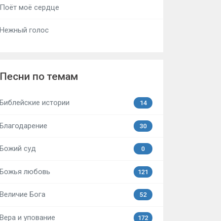
Поёт моё сердце
Нежный голос
Песни по темам
Библейские истории
14
Благодарение
30
Божий суд
0
Божья любовь
121
Величие Бога
52
Вера и упование
172