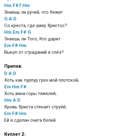
Hm
F#7
Hm
Знаешь ли ручей, что бежит
G
A
D
Со креста, где умер Христос?
Hm
Em
F#
G
Знаешь ли Того, Кто дарит
Em
F#
Hm
Выкуп от страданий и слёз?
Припев:
D
A
D
Хоть как пурпур грех мой плотской,
Em
Hm
F#
Хоть вина горы тяжелей,
Hm
A
D
Кровь Христа стекает струёй,
Em
F#
Hm
Ей я сделан снега белей.
Куплет 2: