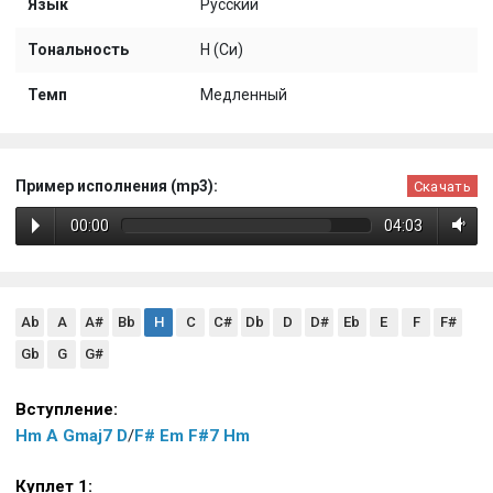
Язык
Русский
Тональность
H (Си)
Темп
Медленный
Пример исполнения (mp3):
Скачать
00:00
04:03
Ab
A
A#
Bb
H
C
C#
Db
D
D#
Eb
E
F
F#
Gb
G
G#
Вступление:
Hm
A
Gmaj7
D
/
F#
Em
F#7
Hm
Куплет 1: