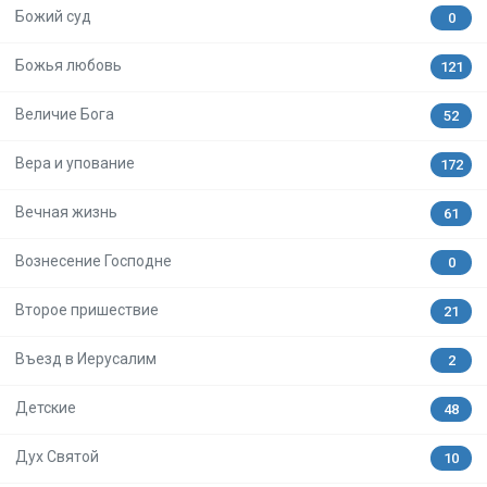
Божий суд
0
Божья любовь
121
Величие Бога
52
Вера и упование
172
Вечная жизнь
61
Вознесение Господне
0
Второе пришествие
21
Въезд в Иерусалим
2
Детские
48
Дух Святой
10