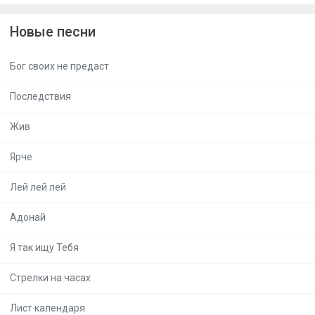
Новые песни
Бог своих не предаст
Последствия
Жив
Ярче
Лей лей лей
Адонай
Я так ищу Тебя
Стрелки на часах
Лист календаря