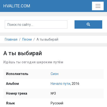
HVALITE.COM
Главная
Песни
А ты выбирай
А ты выбирай
Идёшь ты сегодня широким путём
Исполнитель
Сион
Альбом
Начало пути
, 2016
Номер трека
№3
Язык
Русский