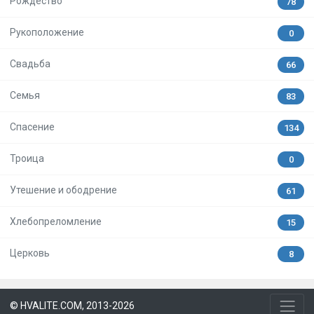
Рождество
78
Рукоположение
0
Свадьба
66
Семья
83
Спасение
134
Троица
0
Утешение и ободрение
61
Хлебопреломление
15
Церковь
8
© HVALITE.COM, 2013-2026