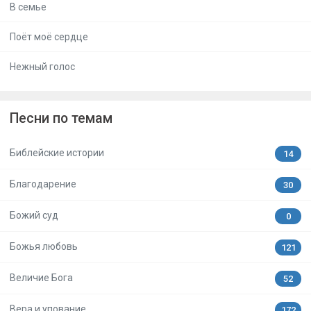
В семье
Поёт моё сердце
Нежный голос
Песни по темам
Библейские истории
14
Благодарение
30
Божий суд
0
Божья любовь
121
Величие Бога
52
Вера и упование
172