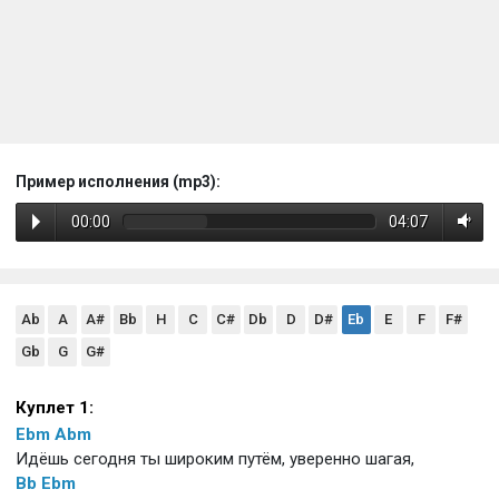
Пример исполнения (mp3):
00:00
04:07
Ab
A
A#
Bb
H
C
C#
Db
D
D#
Eb
E
F
F#
Gb
G
G#
Куплет 1:
Ebm
Abm
Идёшь сегодня ты широким путём, уверенно шагая,
Bb
Ebm