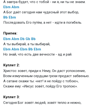
А завтра будет, что с тобой - ни я, ни ты не знаем.
Ebm
Abm
А Бог даёт сегодня нам чудесный этот выбор,
Bb
Ebm
Последовать Его путём, а нет - идти в погибель.
Припев:
Ebm
Abm
Db
Gb
Bb
А ты выбирай, а ты выбирай,
Ebm
Abm
Ebm
Bb
Ebm
Но знай, что есть две вечности - ад и рай.
Куплет 2:
Христос зовет, приди к Нему, Он даст успокоение,
Всем измученным сердцам грехи предаст забвенью.
А сатане скажи ты: «нет! я не пойду с тобою»,
Скажи ему: «Иисус зовёт, пойду Его тропою».
Куплет 3:
Сегодня Бог зовёт людей, зовёт тепло и нежно,