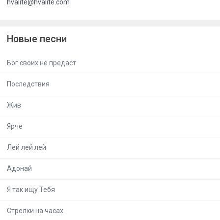
hvalite@hvalite.com
Новые песни
Бог своих не предаст
Последствия
Жив
Ярче
Лей лей лей
Адонай
Я так ищу Тебя
Стрелки на часах