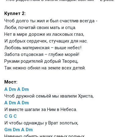
Куплет 2:
Чтоб долго ты жил и был счастлив всегда -
Люби, почитай своих мать и отца.
Нет в мире дороже их ласковых глаз,
И добрых сердечек, стучащих для нас.
Любовь материнская – выше небес!
Забота отцовская – глубже морей!
Руками родителей добрый Творец,
Так нежно обнял на земле всех детей.
Мост:
A
Dm
A
Dm
Чтоб дружной семьёй мы хвалили Христа,
A
Dm
A
Dm
И вместе шагали за Ним в Небеса.
C
G
C
И чтобы однажды у Врат золотых,
Gm
Dm
A
Dm
Навечно обнять наших самых родных.