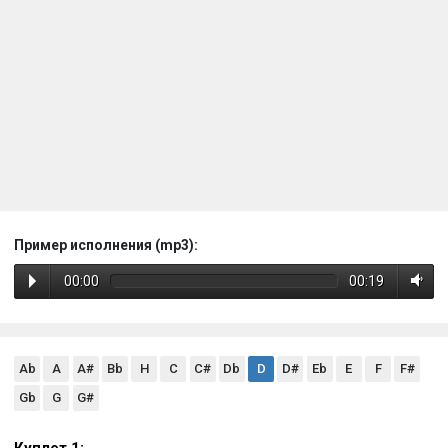
Пример исполнения (mp3):
00:00
00:19
Ab
A
A#
Bb
H
C
C#
Db
D
D#
Eb
E
F
F#
Gb
G
G#