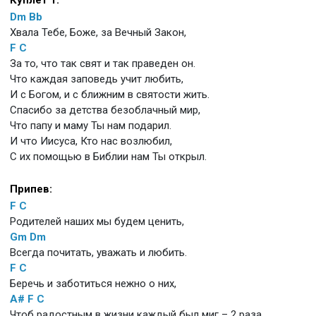
Куплет 1:
Dm
Bb
Хвала Тебе, Боже, за Вечный Закон,
F
C
За то, что так свят и так праведен он.
Что каждая заповедь учит любить,
И с Богом, и с ближним в святости жить.
Спасибо за детства безоблачный мир,
Что папу и маму Ты нам подарил.
И что Иисуса, Кто нас возлюбил,
С их помощью в Библии нам Ты открыл.
Припев:
F
C
Родителей наших мы будем ценить,
Gm
Dm
Всегда почитать, уважать и любить.
F
C
Беречь и заботиться нежно о них,
A#
F
C
Чтоб радостным в жизни каждый был миг – 2 раза.