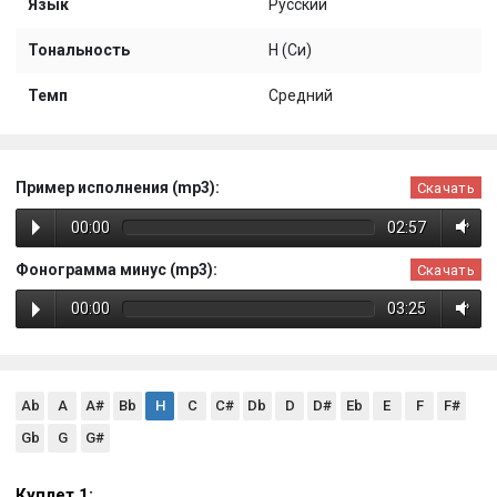
Язык
Русский
Тональность
H (Си)
Темп
Средний
Пример исполнения (mp3):
Скачать
00:00
02:57
Фонограмма минус (mp3):
Скачать
00:00
03:25
Ab
A
A#
Bb
H
C
C#
Db
D
D#
Eb
E
F
F#
Gb
G
G#
Куплет 1: