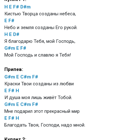
H
E
F#
D#m
Кистью Творца созданы небеса,
E
F#
Небо и земля созданы Его рукой.
H
E
D#
Я благодарю Тебя, мой Господь,
G#m
E
F#
Мой Господь и славлю я Тебя!
Припев:
G#m
E
C#m
F#
Краски Твои созданы из любви
E
F#
H
И душа моя лишь живёт Тобой.
G#m
E
C#m
F#
Мне подарил этот прекрасный мир
E
F#
H
Благодать Твоя, Господи, надо мной.
Куплет 2: