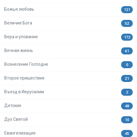
Божья любовь
121
Величие Бога
52
Вера и упование
172
Вечная жизнь
61
Вознесение Господне
0
Второе пришествие
21
Въезд в Иерусалим
2
Детские
48
Дух Святой
10
Евангелизация
45