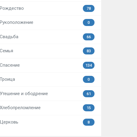
Рождество
78
Рукоположение
0
Свадьба
66
Семья
83
Спасение
134
Троица
0
Утешение и ободрение
61
Хлебопреломление
15
Церковь
8