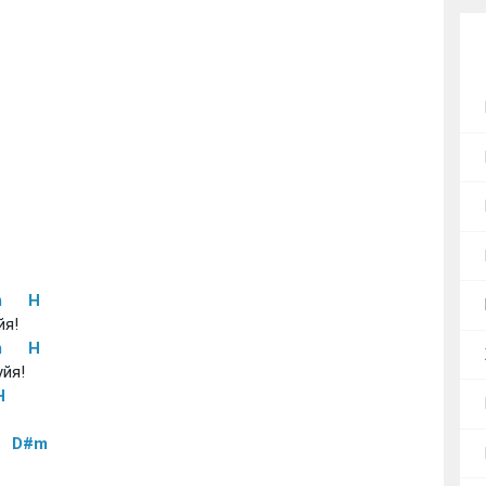
m
H
йя!
m
H
йя!
H
D#m