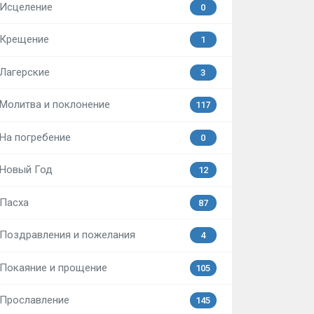
Исцеление
0
Крещение
1
Лагерские
3
Молитва и поклонение
117
На погребение
0
Новый Год
12
Пасха
87
Поздравления и пожелания
4
Покаяние и прощение
105
Прославление
145