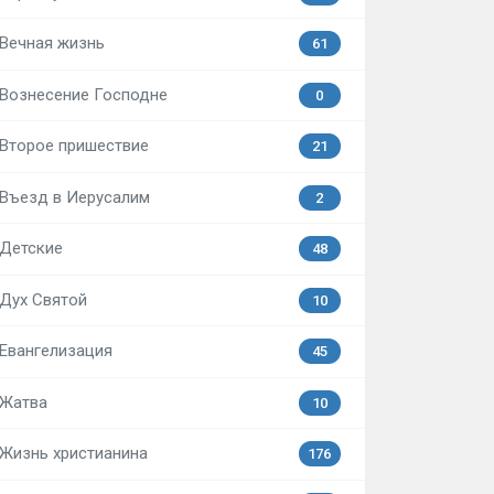
Вечная жизнь
61
Вознесение Господне
0
Второе пришествие
21
Въезд в Иерусалим
2
Детские
48
Дух Святой
10
Евангелизация
45
Жатва
10
Жизнь христианина
176