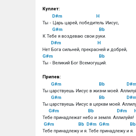
Куплет:
D#m
H
Ты - Царь царей, победитель Иисус,
G#m
Bb
К Тебе я воздеваю свои руки.
D#m
H
Нет Бога сильней, прекрасней и добрей, 
G#m
Bb
Ты - Великий Бог Всемогущий. 
Припев:
G#m
Bb
D#
Ты царствуешь Иисус в жизни моей. Аллилу
G#m
Bb
D#
Ты царствуешь Иисус в церкви моей. Аллилу
G#m
Bb
D#m
Тебе принадлежат небо и земля. Аллилуйя!
G#m
Bb
D#m
G#m
Bb
Тебе принадлежу и я. Тебе принадлежу и я.