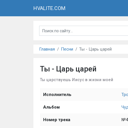
HVALITE.COM
Главная
Песни
Ты - Царь царей
Ты - Царь царей
Ты царствуешь Иисус в жизни моей
Исполнитель
Тр
Альбом
Чу
Номер трека
№4