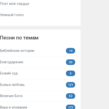
Поёт моё сердце
Нежный голос
Песни по темам
Библейские истории
14
Благодарение
30
Божий суд
0
Божья любовь
121
Величие Бога
52
Вера и упование
172