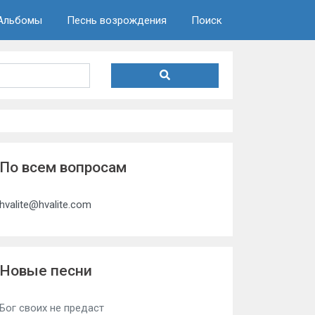
Альбомы
Песнь возрождения
Поиск
По всем вопросам
hvalite@hvalite.com
Новые песни
Бог своих не предаст