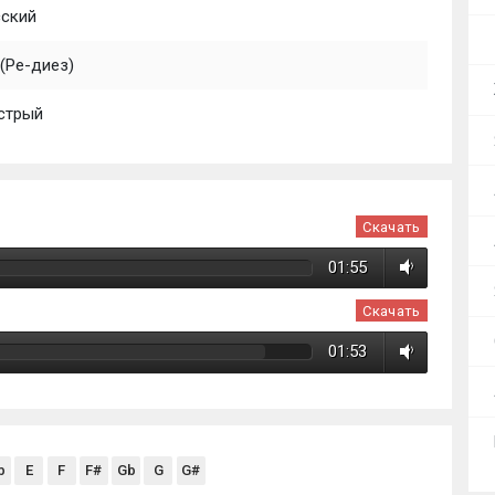
сский
(Ре-диез)
стрый
Скачать
01:55
Скачать
01:53
b
E
F
F#
Gb
G
G#