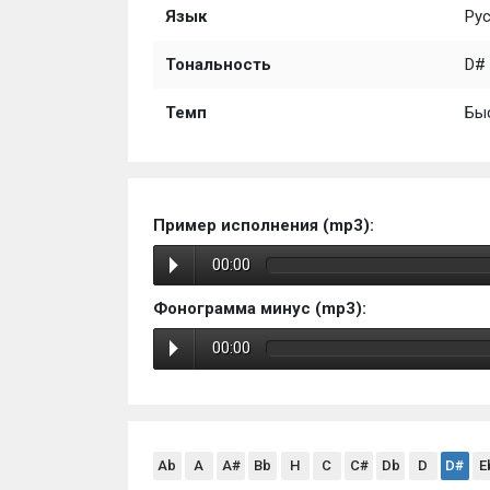
Язык
Ру
Тональность
D# 
Темп
Бы
Пример исполнения (mp3):
00:00
Фонограмма минус (mp3):
00:00
Ab
A
A#
Bb
H
C
C#
Db
D
D#
E