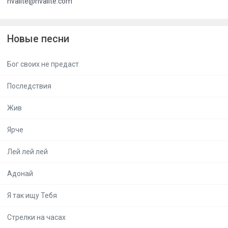
hvalite@hvalite.com
Новые песни
Бог своих не предаст
Последствия
Жив
Ярче
Лей лей лей
Адонай
Я так ищу Тебя
Стрелки на часах