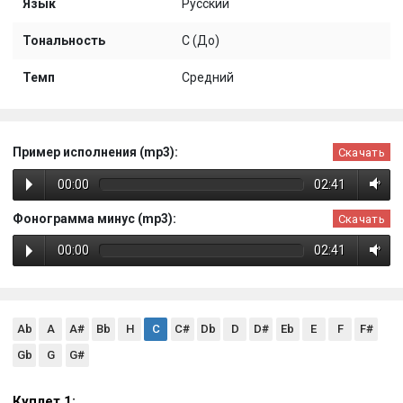
Язык
Русский
Тональность
C (До)
Темп
Средний
Пример исполнения (mp3):
Скачать
00:00
02:41
Фонограмма минус (mp3):
Скачать
00:00
02:41
Ab
A
A#
Bb
H
C
C#
Db
D
D#
Eb
E
F
F#
Gb
G
G#
Куплет 1: