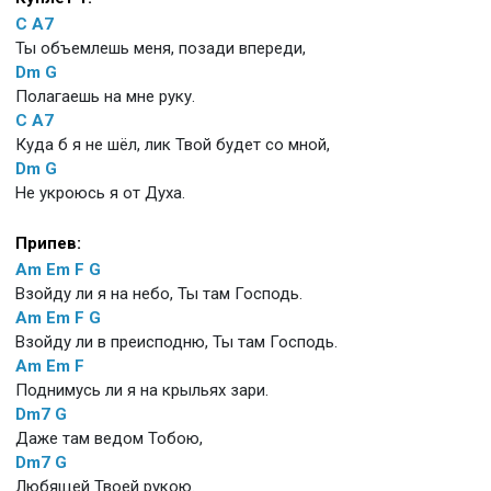
C
A7
Ты объемлешь меня, позади впереди,
Dm
G
Полагаешь на мне руку.
C
A7
Куда б я не шёл, лик Твой будет со мной,
Dm
G
Не укроюсь я от Духа.
Припев:
Am
Em
F
G
Взойду ли я на небо, Ты там Господь.
Am
Em
F
G
Взойду ли в преисподню, Ты там Господь.
Am
Em
F
Поднимусь ли я на крыльях зари.
Dm7
G
Даже там ведом Тобою,
Dm7
G
Любящей Твоей рукою.