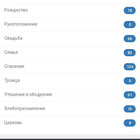
Рождество
78
Рукоположение
0
Свадьба
66
Семья
83
Спасение
134
Троица
0
Утешение и ободрение
61
Хлебопреломление
15
Церковь
8