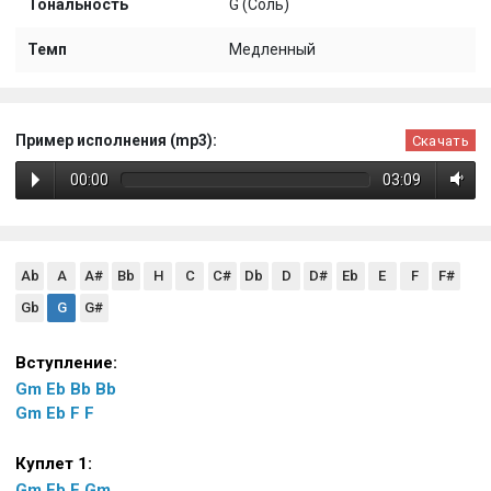
Тональность
G (Соль)
Темп
Медленный
Пример исполнения (mp3):
Скачать
00:00
03:09
Ab
A
A#
Bb
H
C
C#
Db
D
D#
Eb
E
F
F#
Gb
G
G#
Вступление:
Gm
Eb
Bb
Bb
Gm
Eb
F
F
Куплет 1:
Gm
Eb
F
Gm