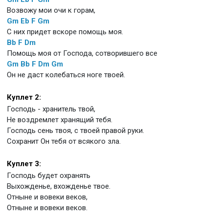
Возвожу мои очи к горам,
Gm
Eb
F
Gm
С них придет вскоре помощь моя.
Bb
F
Dm
Помощь моя от Господа, сотворившего все
Gm
Bb
F
Dm
Gm
Он не даст колебаться ноге твоей.
Куплет 2:
Господь - хранитель твой,
Не воздремлет хранящий тебя.
Господь сень твоя, с твоей правой руки.
Сохранит Он тебя от всякого зла.
Куплет 3:
Господь будет охранять
Выхожденье, вхожденье твое.
Отныне и вовеки веков,
Отныне и вовеки веков.