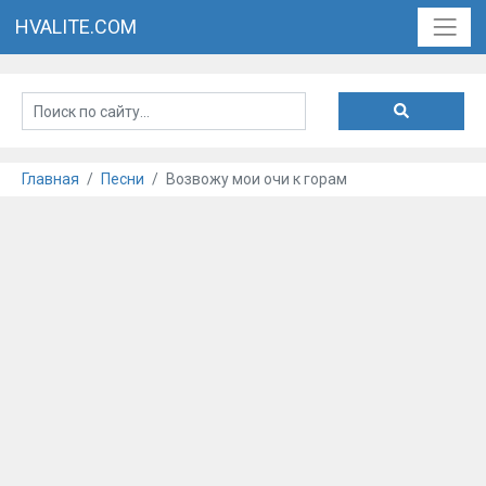
HVALITE.COM
Главная
Песни
Возвожу мои очи к горам