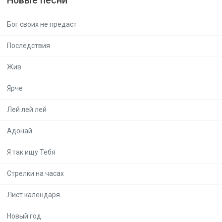
Новые песни
Бог своих не предаст
Последствия
Жив
Ярче
Лей лей лей
Адонай
Я так ищу Тебя
Стрелки на часах
Лист календаря
Новый год