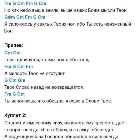
Fm
G
Cm
Fm
G
Cm
Но как небо выше земли, выше наших Боже мысли Твои.
G#m
Cm
Fm
G
Cm
Я склоняюсь у святых Твоих ног, ибо Ты есть неизменный
Бог.
Припев:
Cm
Gm
Горы сдвинутся, холмы поколеблются,
Fm
G
Cm
Fm
А милость Твоя не отступит.
G
Cm
Gm
Твое Слово назад не возвращается,
Fm
G
Cm
Ты исполнишь, что обещал, я верю в Слово Твоё.
Куплет 2:
Он дает утомленному силу, изнемогшему крепость дает.
Говорит всегда: «Я с тобою», и за руку тебя ведет.
А надеющиеся на Господа обновятся в силе всегда.