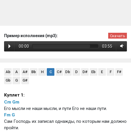
Пример исполнения (mp3):
Скачать
00:00
03:55
Ab
A
A#
Bb
H
C
C#
Db
D
D#
Eb
E
F
F#
Gb
G
G#
Куплет 1:
Cm
Gm
Его мысли не наши мысли, и пути Его не наши пути.
Fm
G
Сам Господь их записал однажды, по которым нам должно
пройти.