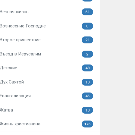
Вечная жизнь
61
Вознесение Господне
0
Второе пришествие
21
Въезд в Иерусалим
2
Детские
48
Дух Святой
10
Евангелизация
45
Жатва
10
Жизнь христианина
176