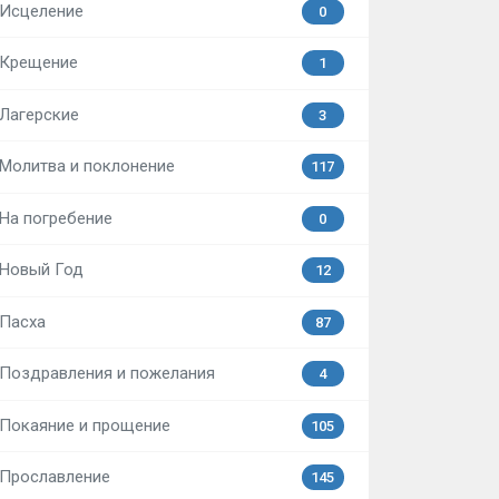
Исцеление
0
Крещение
1
Лагерские
3
Молитва и поклонение
117
На погребение
0
Новый Год
12
Пасха
87
Поздравления и пожелания
4
Покаяние и прощение
105
Прославление
145