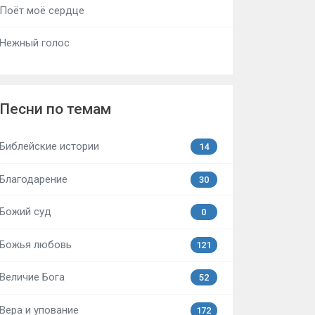
Поёт моё сердце
Нежный голос
Песни по темам
Библейские истории
14
Благодарение
30
Божий суд
0
Божья любовь
121
Величие Бога
52
Вера и упование
172