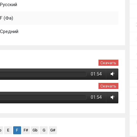
Русский
F (Фа)
Средний
Скачать
01:54
Скачать
01:54
b
E
F
F#
Gb
G
G#