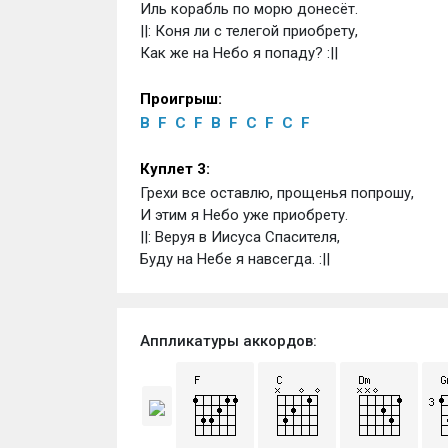
Иль корабль по морю донесёт.
||: Коня ли с телегой приобрету,
Как же на Небо я попаду? :||
Проигрыш:
B
F
C
F
B
F
C
F
C
F
Куплет 3:
Грехи все оставлю, прощенья попрошу,
И этим я Небо уже приобрету.
||: Веруя в Иисуса Спасителя,
Буду на Небе я навсегда. :||	
Аппликатуры аккордов: