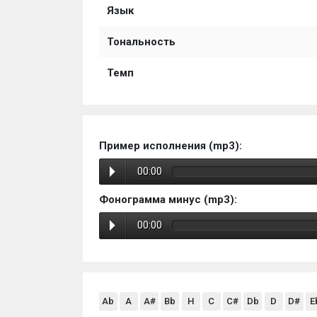
Язык
Тональность
Темп
Пример исполнения (mp3):
00:00
Фонограмма минус (mp3):
00:00
Ab
A
A#
Bb
H
C
C#
Db
D
D#
E