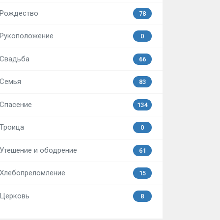
Рождество
78
Рукоположение
0
Свадьба
66
Семья
83
Спасение
134
Троица
0
Утешение и ободрение
61
Хлебопреломление
15
Церковь
8