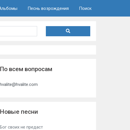
Альбомы
Песнь возрождения
Поиск
По всем вопросам
hvalite@hvalite.com
Новые песни
Бог своих не предаст