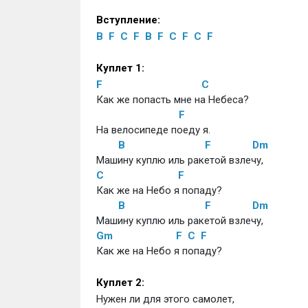
Вступление:
B
F
C
F
B
F
C
F
C
F
Куплет 1:
F
C
Как же попасть мне на Небеса?
F
На велосипеде поеду я.
B
F
Dm
Машину куплю иль ракетой взлечу,
C
F
Как же на Небо я попаду?
B
F
Dm
Машину куплю иль ракетой взлечу,
Gm
F
C
F
Как же на Небо я попаду?
Куплет 2:
Нужен ли для этого самолет,