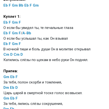
Eb
F
Gm
Bb
Eb
F
Gm
Куплет 1:
Eb
F
Gm
F
О если бы увидел ты, те печальные глаза
Eb
F
Gm
F
/
A
-
Bb
О если бы услышал ты, как Он взывал
Eb
F
Gm
F
В ночной тиши и боль души Он в молитве открывал
Cm
D
Cm
D
Катились слёзы по щекам в небо руки Он поднял.
Припев:
Gm
Eb
F
За тебя, полон скорби и томления,
Dm
Eb
D
Царь царей в смертной тоске голос возвысил.
Gm
Eb
F
За тебя, лились слёзы сокрушения,
Dm
Eb