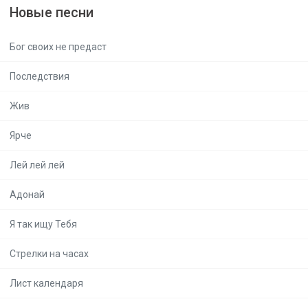
Новые песни
Бог своих не предаст
Последствия
Жив
Ярче
Лей лей лей
Адонай
Я так ищу Тебя
Стрелки на часах
Лист календаря