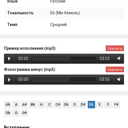
Язык
Русский
Тональность
Eb (Ми-бемоль)
Темп
Средний
Пример исполнения (mp3):
Скачать
00:00
03:52
Фонограмма минус (mp3):
Скачать
00:00
03:55
Ab
A
A#
Bb
H
C
C#
Db
D
D#
Eb
E
F
F#
Gb
G
G#
Вступление: