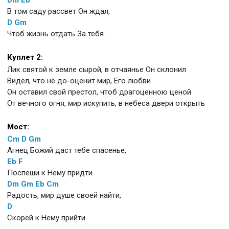
В том саду рассвет Он ждал,
D
Gm
Чтоб жизнь отдать За тебя.
Куплет 2:
Лик святой к земле сырой, в отчаянье Он склонил
Видел, что не до-оценит мир, Его любви
Он оставил свой престол, чтоб драгоценною ценой
От вечного огня, мир искупить, в небеса двери открыть
Мост:
Cm
D
Gm
Агнец Божий даст тебе спасенье,
Eb
F
Поспеши к Нему придти.
Dm
Gm
Eb
Cm
Радость, мир душе своей найти,
D
Скорей к Нему прийти.