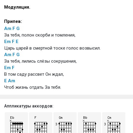
Модуляция.
Припев:
Am
F
G
За тебя, полон скорби и томления,
Em
F
E
Царь царей в смертной тоске голос возвысил.
Am
F
G
За тебя, лились слёзы сокрушения,
Em
F
В том саду рассвет Он ждал,
E
Am
Чтоб жизнь отдать За тебя.
Аппликатуры аккордов: