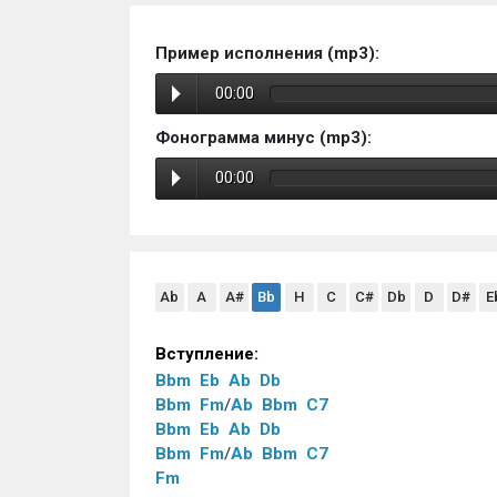
Пример исполнения (mp3):
00:00
Фонограмма минус (mp3):
00:00
Ab
A
A#
Bb
H
C
C#
Db
D
D#
E
Вступление:
Bbm
Eb
Ab
Db
Bbm
Fm
/
Ab
Bbm
C7
Bbm
Eb
Ab
Db
Bbm
Fm
/
Ab
Bbm
C7
Fm