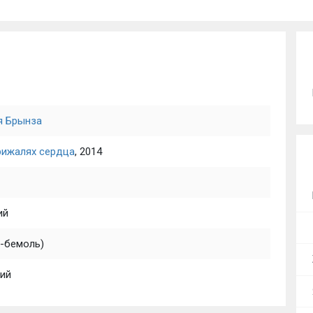
я Брынза
рижалях сердца
, 2014
ий
и-бемоль)
ий