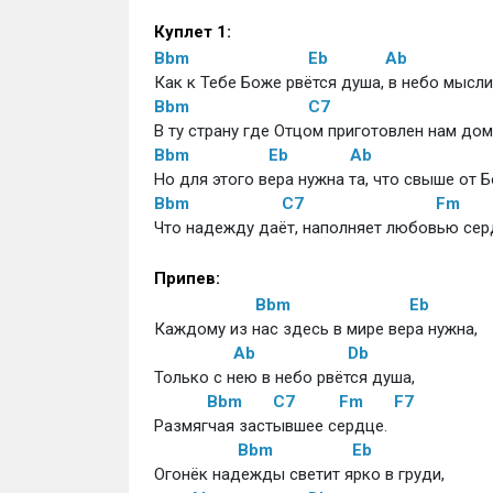
Куплет 1:
Bbm
Eb
Ab
Как к Тебе Боже рвётся душа, в небо мысли
Bbm
C7
В ту страну где Отцом приготовлен нам дом
Bbm
Eb
Ab
Но для этого вера нужна та, что свыше от Б
Bbm
C7
Fm
Что надежду даёт, наполняет любовью серд
Припев: 
Bbm
Eb
Каждому из нас здесь в мире вера нужна, 
Ab
Db
Только с нею в небо рвётся душа, 
Bbm
C7
Fm
F7
Размягчая застывшее сердце. 
Bbm
Eb
Огонёк надежды светит ярко в груди, 