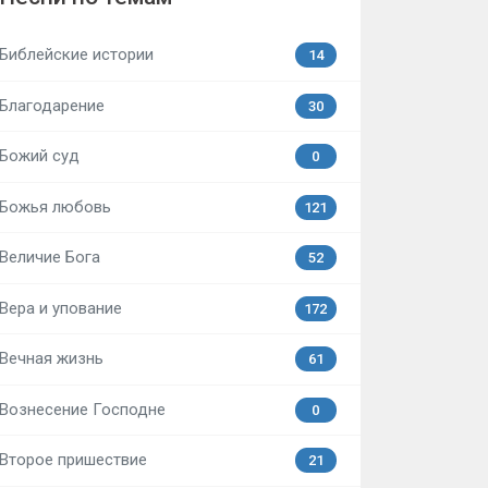
Библейские истории
14
Благодарение
30
Божий суд
0
Божья любовь
121
Величие Бога
52
Вера и упование
172
Вечная жизнь
61
Вознесение Господне
0
Второе пришествие
21