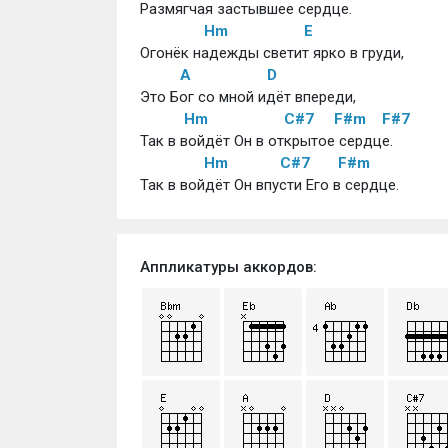
Размягчая застывшее сердце. 
Hm
E
Огонёк надежды светит ярко в груди, 
A
D
Это Бог со мной идёт впереди, 
Hm
C#7
F#m
F#7
Так в войдёт Он в открытое сердце. 
Hm
C#7
F#m
Так в войдёт Он впусти Его в сердце.
Аппликатуры аккордов: