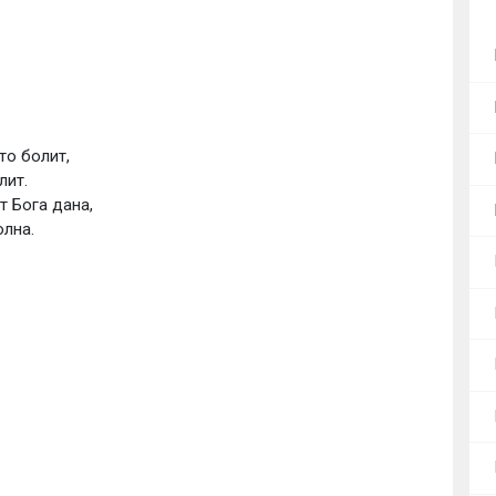
о болит, 
ит. 
т Бога дана, 
лна. 