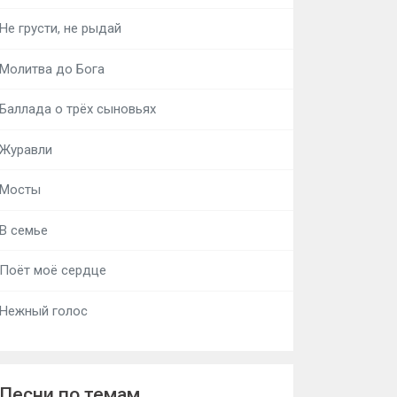
Не грусти, не рыдай
Молитва до Бога
Баллада о трёх сыновьях
Журавли
Мосты
В семье
Поёт моё сердце
Нежный голос
Песни по темам