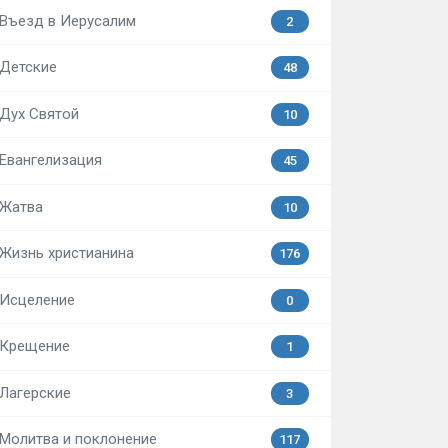
Въезд в Иерусалим
2
Детские
48
Дух Святой
10
Евангелизация
45
Жатва
10
Жизнь христианина
176
Исцеление
0
Крещение
1
Лагерские
3
Молитва и поклонение
117