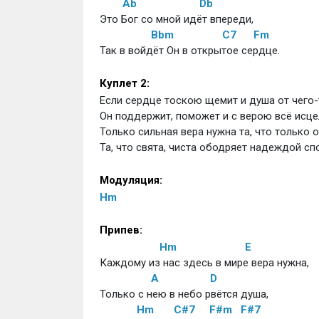
Ab
Db
Это Бог со мной идёт впереди, 
Bbm
C7
Fm
Так в войдёт Он в открытое сердце. 
Куплет 2:
Если сердце тоскою щемит и душа от чего-т
Он поддержит, поможет и с верою всё исцел
Только сильная вера нужна та, что только о
Та, что свята, чиста ободряет надеждой спо
Модуляция:
Hm
Припев:
Hm
E
Каждому из нас здесь в мире вера нужна, 
A
D
Только с нею в небо рвётся душа, 
Hm
C#7
F#m
F#7