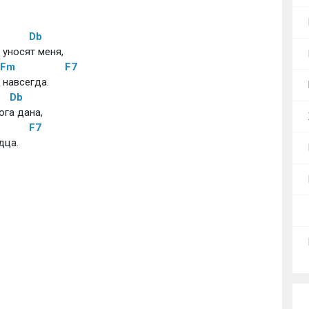
Db
 уносят меня, 
Fm
F7
 навсегда. 
Db
ога дана, 
F7
ца. 