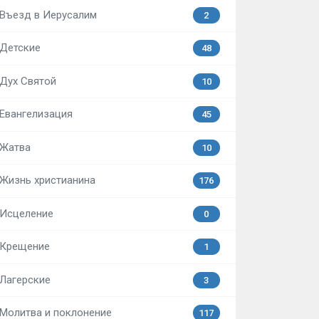
Въезд в Иерусалим
2
Детские
48
Дух Святой
10
Евангелизация
45
Жатва
10
Жизнь христианина
176
Исцеление
0
Крещение
1
Лагерские
3
Молитва и поклонение
117