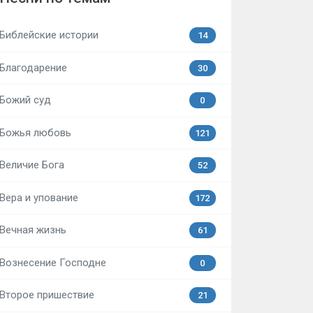
Библейские истории
14
Благодарение
30
Божий суд
0
Божья любовь
121
Величие Бога
52
Вера и упование
172
Вечная жизнь
61
Вознесение Господне
0
Второе пришествие
21