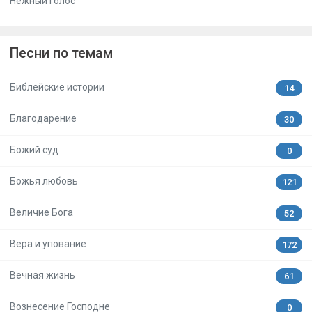
Нежный голос
Песни по темам
Библейские истории
14
Благодарение
30
Божий суд
0
Божья любовь
121
Величие Бога
52
Вера и упование
172
Вечная жизнь
61
Вознесение Господне
0