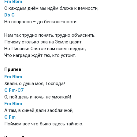
Fm
Bbm
С каждым днём мы идём ближе к вечности,
Db
C
Но вопросов – до бесконечности.
Нам так трудно понять, трудно объяснить,
Почему столько зла на Земле царит.
Но Писанье Святое нам всем твердит,
Что награда ждёт тех, кто устоит.
Припев:
Fm
Bbm
Хвали, о душа моя, Господа!
C
Fm
-
C7
О, пой день и ночь, не умолкай!
Fm
Bbm
А там, в синей дали заоблачной,
C
Fm
Поймём всё что было здесь тайною.