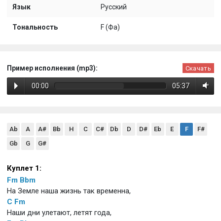
Язык
Русский
Тональность
F (Фа)
Пример исполнения (mp3):
Скачать
00:00
05:37
Ab
A
A#
Bb
H
C
C#
Db
D
D#
Eb
E
F
F#
Gb
G
G#
Куплет 1:
Fm
Bbm
На Земле наша жизнь так временна,
C
Fm
Наши дни улетают, летят года,