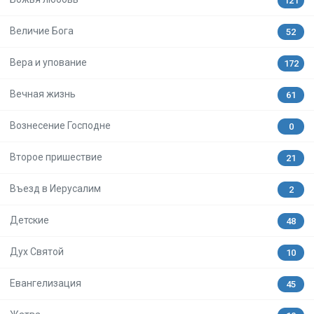
121
Величие Бога
52
Вера и упование
172
Вечная жизнь
61
Вознесение Господне
0
Второе пришествие
21
Въезд в Иерусалим
2
Детские
48
Дух Святой
10
Евангелизация
45