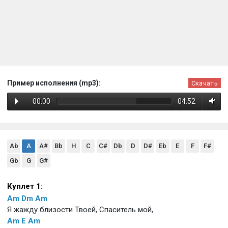
Пример исполнения (mp3):
Скачать
00:00
04:52
Ab
A
A#
Bb
H
C
C#
Db
D
D#
Eb
E
F
F#
Gb
G
G#
Куплет 1:
Am
Dm
Am
Я жажду близости Твоей, Спаситель мой,
Am
E
Am