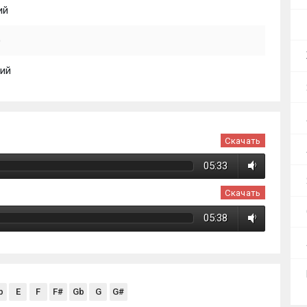
ий
)
ий
Скачать
05:33
Скачать
05:38
b
E
F
F#
Gb
G
G#