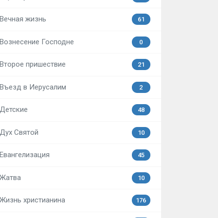
Вечная жизнь
61
Вознесение Господне
0
Второе пришествие
21
Въезд в Иерусалим
2
Детские
48
Дух Святой
10
Евангелизация
45
Жатва
10
Жизнь христианина
176