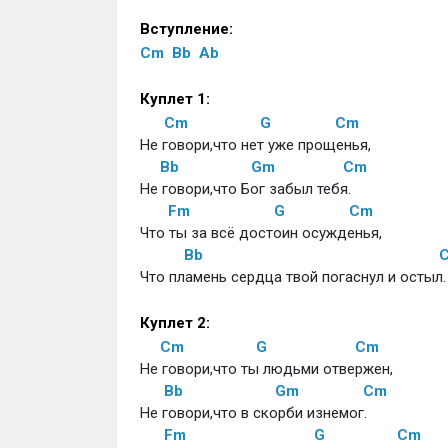
Вступление:
Cm
Bb
Ab
Куплет 1:
Cm
G
Cm
Не говори,что нет уже прощенья,
Bb
Gm
Cm
Не говори,что Бог забыл тебя.
Fm
G
Cm
Что ты за всё достоин осужденья,
Bb
Что пламень сердца твой погаснул и остыл.
Куплет 2:
Cm
G
Cm
Не говори,что ты людьми отвержен,
Bb
Gm
Cm
Не говори,что в скорби изнемог.
Fm
G
Cm