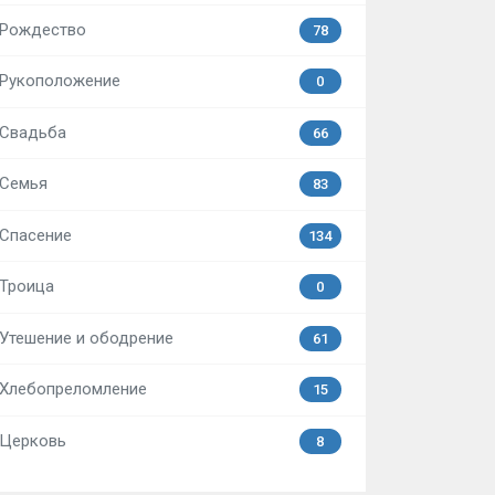
Рождество
78
Рукоположение
0
Свадьба
66
Семья
83
Спасение
134
Троица
0
Утешение и ободрение
61
Хлебопреломление
15
Церковь
8