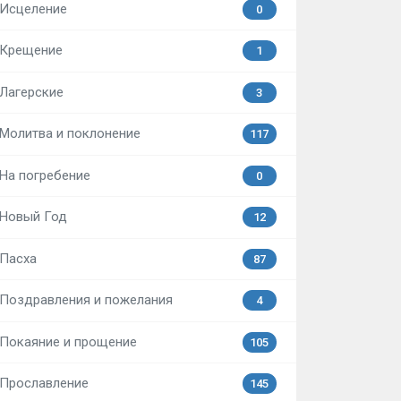
Исцеление
0
Крещение
1
Лагерские
3
Молитва и поклонение
117
На погребение
0
Новый Год
12
Пасха
87
Поздравления и пожелания
4
Покаяние и прощение
105
Прославление
145