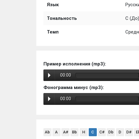
Язык
Русск
Тональность
C (До
Темп
Средн
Пример исполнения (mp3):
00:00
Фонограмма минус (mp3):
00:00
Ab
A
A#
Bb
H
C
C#
Db
D
D#
E