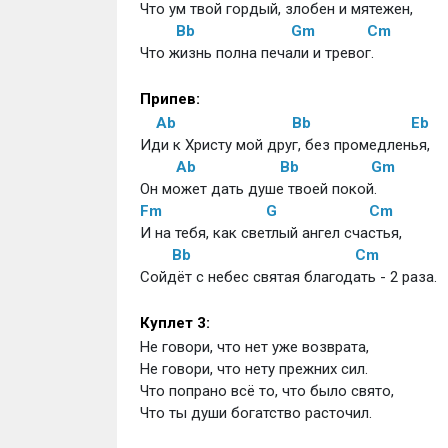
Что ум твой гордый, злобен и мятежен,
Bb
Gm
Cm
Что жизнь полна печали и тревог.
Припев:
Ab
Bb
Eb
Иди к Христу мой друг, без промедленья,
Ab
Bb
Gm
Он может дать душе твоей покой.
Fm
G
Cm
И на тебя, как светлый ангел счастья,
Bb
Cm
Сойдёт с небес святая благодать - 2 раза.
Куплет 3:
Не говори, что нет уже возврата,
Не говори, что нету прежних сил.
Что попрано всё то, что было свято,
Что ты души богатство расточил.