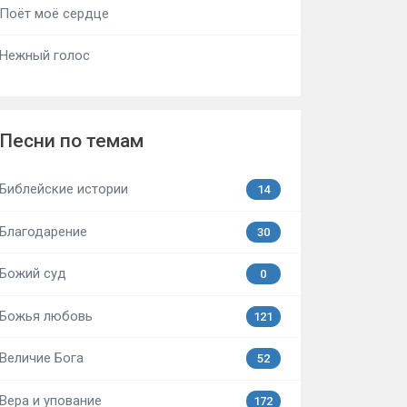
Поёт моё сердце
Нежный голос
Песни по темам
Библейские истории
14
Благодарение
30
Божий суд
0
Божья любовь
121
Величие Бога
52
Вера и упование
172