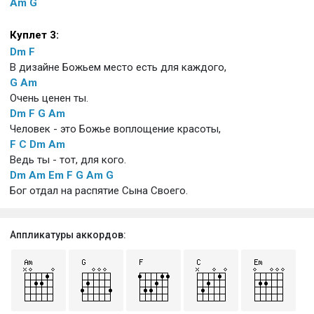
Am
G
Куплет 3:
Dm
F
В дизайне Божьем место есть для каждого,
G
Am
Очень ценен ты.
Dm
F
G
Am
Человек - это Божье воплощение красоты,
F
C
Dm
Am
Ведь ты - тот, для кого.
Dm
Am
Em
F
G
Am
G
Бог отдал на распятие Сына Своего.
Аппликатуры аккордов: