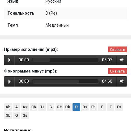
Язык
Русский
Тональность
D (Ре)
Темп
Медленный
Пример исполнения (mp3):
Скачать
00:00
05:07
Фонограмма минус (mp3):
Скачать
00:00
04:60
Ab
A
A#
Bb
H
C
C#
Db
D
D#
Eb
E
F
F#
Gb
G
G#
Вступление: