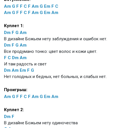
Am
G
F
F
C
F
Am
G
Em
F
C
Am
G
F
F
C
F
Am
G
Em
Am
Куплет 1:
Dm
F
G
Am
В дизайне Божьем нету заблуждения и ошибок нет.
Dm
F
G
Am
Все продумано тонко: цвет волос и кожи цвет.
F
C
Dm
Am
И там радость и свет
Dm
Am
Em
F
G
Нет голодных и бедных, нет больных, и слабых нет.
Проигрыш:
Am
G
F
F
C
F
Am
G
Em
Am
Куплет 2:
Dm
F
В дизайне Божьем нету одиночества