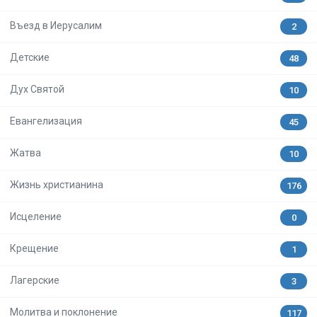
Въезд в Иерусалим
2
Детские
48
Дух Святой
10
Евангелизация
45
Жатва
10
Жизнь христианина
176
Исцеление
0
Крещение
1
Лагерские
3
Молитва и поклонение
117