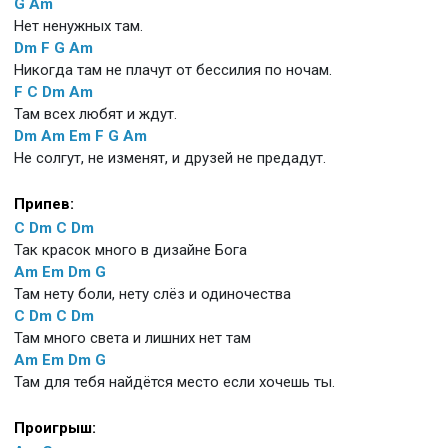
G
Am
Нет ненужных там.
Dm
F
G
Am
Никогда там не плачут от бессилия по ночам.
F
C
Dm
Am
Там всех любят и ждут.
Dm
Am
Em
F
G
Am
Не солгут, не изменят, и друзей не предадут.
Припев:
C
Dm
C
Dm
Так красок много в дизайне Бога
Am
Em
Dm
G
Там нету боли, нету слёз и одиночества
C
Dm
C
Dm
Там много света и лишних нет там
Am
Em
Dm
G
Там для тебя найдётся место если хочешь ты.
Проигрыш: