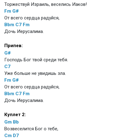
Торжествуй Израиль, веселись Иаков!
Fm
G#
От всего сердца радуйся,
Bbm
C7
Fm
Дочь Иерусалима.
Припев:
G#
Господь Бог твой среди тебя.
C7
Уже больше не увидишь зла.
Fm
G#
От всего сердца радуйся,
Bbm
C7
Fm
Дочь Иерусалима.
Куплет 2:
Gm
Bb
Возвеселится Бог о тебе,
Cm
D7