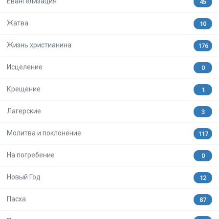
Евангелизация
45
Жатва
10
Жизнь христианина
176
Исцеление
0
Крещение
1
Лагерские
3
Молитва и поклонение
117
На погребение
0
Новый Год
12
Пасха
87