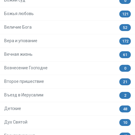
0
Божья любовь
121
Величие Бога
52
Вера и упование
172
Вечная жизнь
61
Вознесение Господне
0
Второе пришествие
21
Въезд в Иерусалим
2
Детские
48
Дух Святой
10