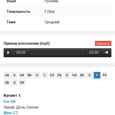
Язык
Русский
Тональность
F (Фа)
Темп
Средний
Пример исполнения (mp3):
Скачать
00:00
03:30
Ab
A
A#
Bb
H
C
C#
Db
D
D#
Eb
E
F
F#
Gb
G
G#
Куплет 1:
Fm
G#
Ликуй, Дочь Сиона!
Bbm
C7