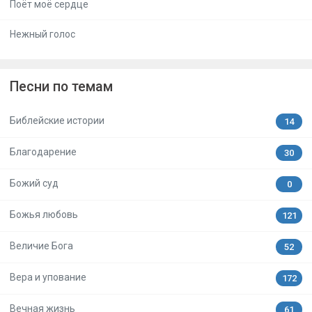
Поёт моё сердце
Нежный голос
Песни по темам
Библейские истории
14
Благодарение
30
Божий суд
0
Божья любовь
121
Величие Бога
52
Вера и упование
172
Вечная жизнь
61