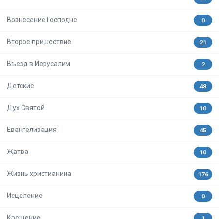
Вознесение Господне
0
Второе пришествие
21
Въезд в Иерусалим
2
Детские
48
Дух Святой
10
Евангелизация
45
Жатва
10
Жизнь христианина
176
Исцеление
0
Крещение
1