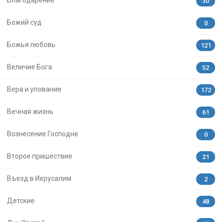
Благодарение
30
Божий суд
0
Божья любовь
121
Величие Бога
52
Вера и упование
172
Вечная жизнь
61
Вознесение Господне
0
Второе пришествие
21
Въезд в Иерусалим
2
Детские
48