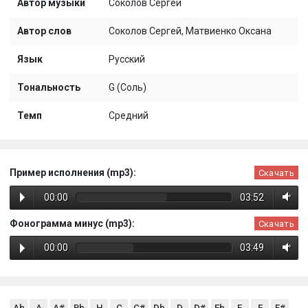
Автор музыки
Соколов Сергей
Автор слов
Соколов Сергей, Матвиенко Оксана
Язык
Русский
Тональность
G (Соль)
Темп
Средний
Пример исполнения (mp3):
Скачать
00:00
03:52
Фонограмма минус (mp3):
Скачать
00:00
03:49
Ab
A
A#
Bb
H
C
C#
Db
D
D#
Eb
E
F
F#