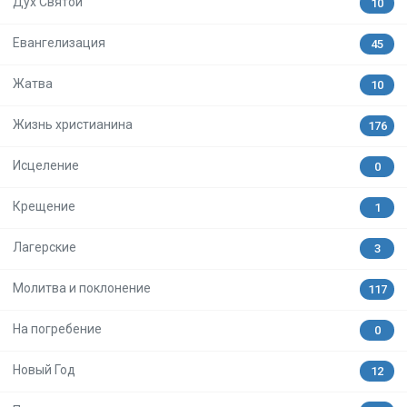
Дух Святой
10
Евангелизация
45
Жатва
10
Жизнь христианина
176
Исцеление
0
Крещение
1
Лагерские
3
Молитва и поклонение
117
На погребение
0
Новый Год
12