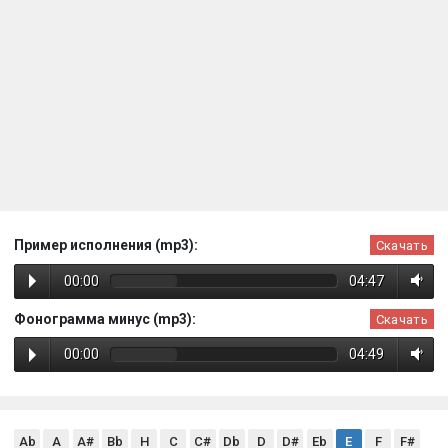
Пример исполнения (mp3):
Скачать
00:00
04:47
Фонограмма минус (mp3):
Скачать
00:00
04:49
Ab
A
A#
Bb
H
C
C#
Db
D
D#
Eb
E
F
F#