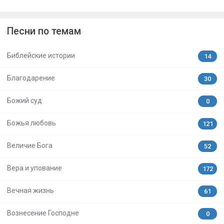
Песни по темам
Библейские истории
14
Благодарение
30
Божий суд
0
Божья любовь
121
Величие Бога
52
Вера и упование
172
Вечная жизнь
61
Вознесение Господне
0