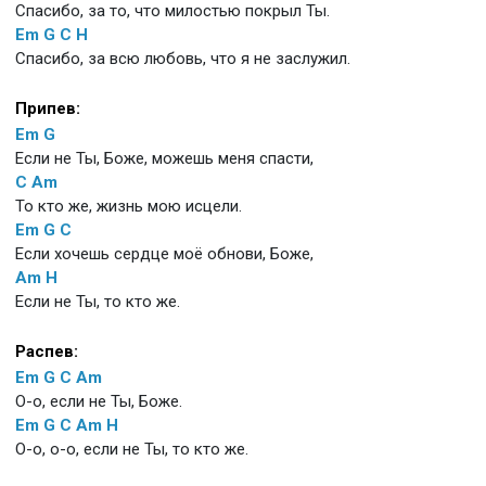
Спасибо, за то, что милостью покрыл Ты.
Em
G
C
H
Спасибо, за всю любовь, что я не заслужил.
Припев:
Em
G
Если не Ты, Боже, можешь меня спасти,
C
Am
То кто же, жизнь мою исцели.
Em
G
C
Если хочешь сердце моё обнови, Боже,
Am
H
Если не Ты, то кто же.
Распев:
Em
G
C
Am
О-о, если не Ты, Боже.
Em
G
C
Am
H
О-о, о-о, если не Ты, то кто же.