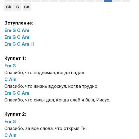
Gb
G
G#
Вступление:
Em
G
C
Am
Em
G
C
Am
Em
G
C
Am
H
Куплет 1:
Em
G
Спасибо, что поднимал, когда падал.
C
Am
Спасибо, что жизнь вдохнул, когда трудно.
Em
G
C
Am
Спасибо, что силы дал, когда слаб я был, Иисус.
Куплет 2:
Em
G
Спасибо, за все слова, что открыл Ты.
C
Am