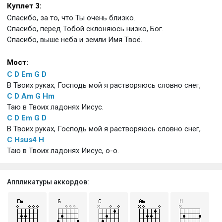
Куплет 3:
Спасибо, за то, что Ты очень близко.
Спасибо, перед Тобой склоняюсь низко, Бог.
Спасибо, выше неба и земли Имя Твоё.
Мост:
C
D
Em
G
D
В Твоих руках, Господь мой я растворяюсь словно снег,
C
D
Am
G
Hm
Таю в Твоих ладонях Иисус.
C
D
Em
G
D
В Твоих руках, Господь мой я растворяюсь словно снег,
C
Hsus4
H
Таю в Твоих ладонях Иисус, о-о.
Аппликатуры аккордов: