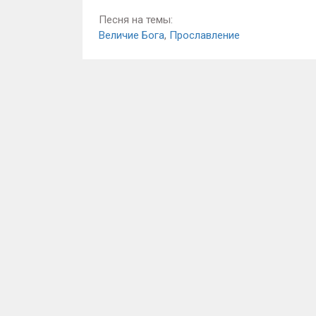
Песня на темы:
Величие Бога
,
Прославление