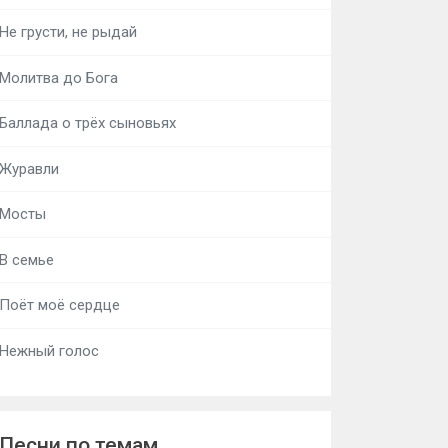
Не грусти, не рыдай
Молитва до Бога
Баллада о трёх сыновьях
Журавли
Мосты
В семье
Поёт моё сердце
Нежный голос
Песни по темам