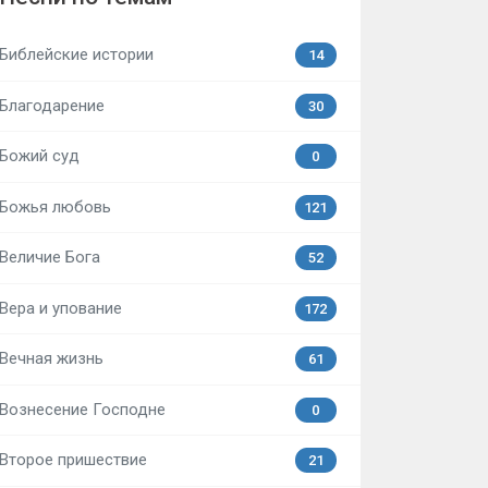
Библейские истории
14
Благодарение
30
Божий суд
0
Божья любовь
121
Величие Бога
52
Вера и упование
172
Вечная жизнь
61
Вознесение Господне
0
Второе пришествие
21