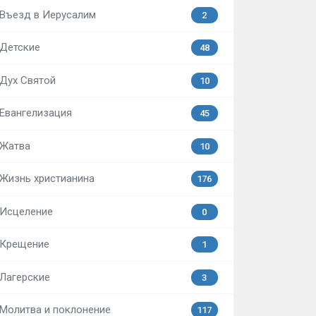
Въезд в Иерусалим
2
Детские
48
Дух Святой
10
Евангелизация
45
Жатва
10
Жизнь христианина
176
Исцеление
0
Крещение
1
Лагерские
3
Молитва и поклонение
117