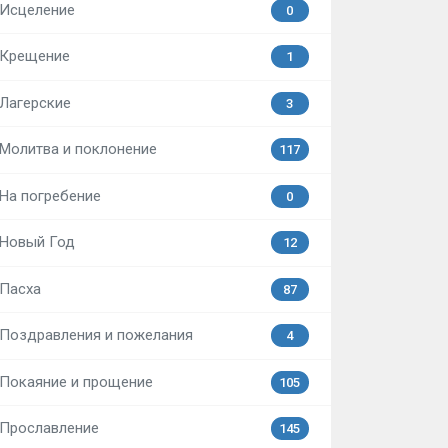
Исцеление
0
Крещение
1
Лагерские
3
Молитва и поклонение
117
На погребение
0
Новый Год
12
Пасха
87
Поздравления и пожелания
4
Покаяние и прощение
105
Прославление
145