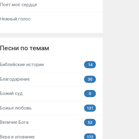
Поёт моё сердце
Нежный голос
Песни по темам
Библейские истории
14
Благодарение
30
Божий суд
0
Божья любовь
121
Величие Бога
52
Вера и упование
172