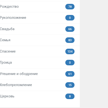
Рождество
78
Рукоположение
0
Свадьба
66
Семья
83
Спасение
134
Троица
0
Утешение и ободрение
61
Хлебопреломление
15
Церковь
8