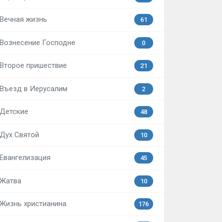
Вечная жизнь
61
Вознесение Господне
0
Второе пришествие
21
Въезд в Иерусалим
2
Детские
48
Дух Святой
10
Евангелизация
45
Жатва
10
Жизнь христианина
176