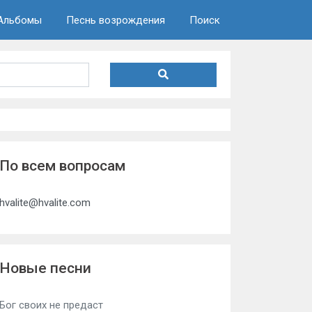
Альбомы
Песнь возрождения
Поиск
По всем вопросам
hvalite@hvalite.com
Новые песни
Бог своих не предаст