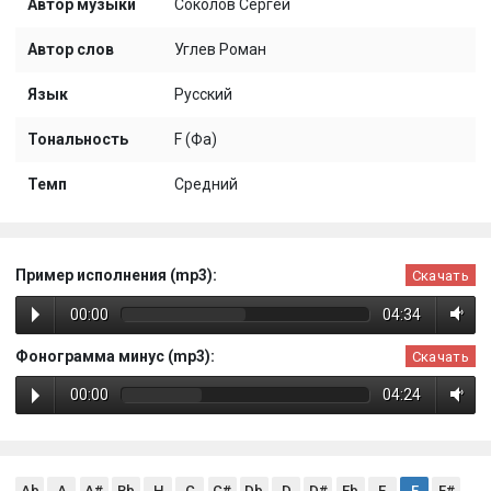
Автор музыки
Соколов Сергей
Автор слов
Углев Роман
Язык
Русский
Тональность
F (Фа)
Темп
Средний
Пример исполнения (mp3):
Скачать
00:00
04:34
Фонограмма минус (mp3):
Скачать
00:00
04:24
Ab
A
A#
Bb
H
C
C#
Db
D
D#
Eb
E
F
F#