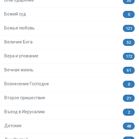
Благодарение
30
Божий суд
0
Божья любовь
121
Величие Бога
52
Вера и упование
172
Вечная жизнь
61
Вознесение Господне
0
Второе пришествие
21
Въезд в Иерусалим
2
Детские
48