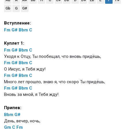
Gb
G
G#
Вступление:
Fm
G#
Bbm
C
Куплет 1:
Fm
G#
Bbm
C
Уходя к Отцу, Ты пообещал, что вновь придёшь,
Fm
G#
Bbm
C
О Иисус, я Тебя жду!
Fm
G#
Bbm
C
Много лет прошло, знаю я, что скоро Ты придёшь,
Fm
G#
Bbm
C
Вновь за мной, я Тебя жду!
Припев:
Bbm
G#
День, вечер, ночь,
Gm
C
Fm