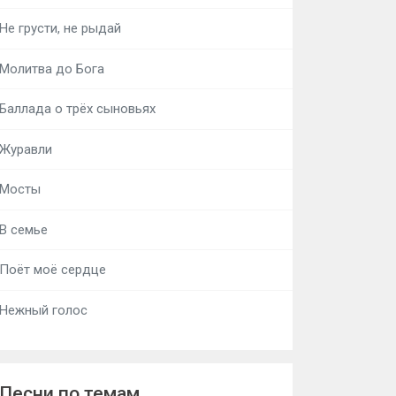
Не грусти, не рыдай
Молитва до Бога
Баллада о трёх сыновьях
Журавли
Мосты
В семье
Поёт моё сердце
Нежный голос
Песни по темам