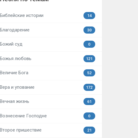
Библейские истории
14
Благодарение
30
Божий суд
0
Божья любовь
121
Величие Бога
52
Вера и упование
172
Вечная жизнь
61
Вознесение Господне
0
Второе пришествие
21