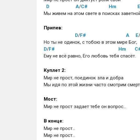
D
A
/
C#
Hm
Мы живем на этом свете в поисках заветно
Припев:
D
/
F#
A
E
Но ты не одинок, с тобою в этом мире Бог,
D
/
F#
Hm
C
Ему не всё равно, Его любовь тебя спасёт.
Куплет 2:
Мир не прост, поединок зла и добра
Мы идя по этой жизни часто смотрим смерт
Мост:
Мир не прост задает тебе он вопрос...
В конце:
Мир не прост...
Мир не прост...