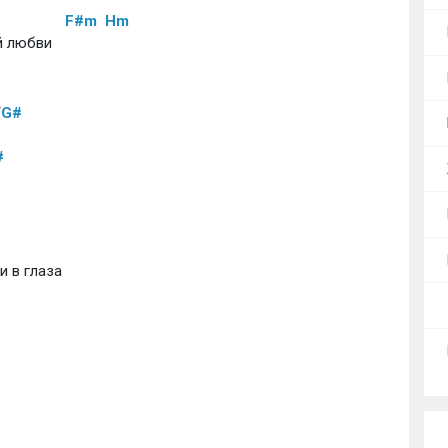
E
F#m
Hm
й любви
/
G#
#
и в глаза