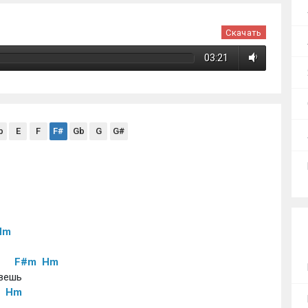
Скачать
03:21
b
E
F
F#
Gb
G
G#
Hm
F#m
Hm
ивешь
Hm