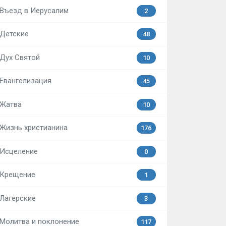
Въезд в Иерусалим
2
Детские
48
Дух Святой
10
Евангелизация
45
Жатва
10
Жизнь христианина
176
Исцеление
0
Крещение
1
Лагерские
3
Молитва и поклонение
117