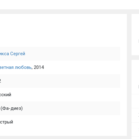
икса Сергей
ветная любовь
, 2014
2
сский
 (Фа-диез)
стрый