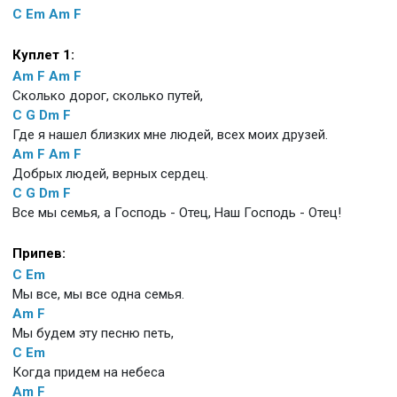
C
Em
Am
F
Куплет 1:
Am
F
Am
F
Сколько дорог, сколько путей,
C
G
Dm
F
Где я нашел близких мне людей, всех моих друзей.
Am
F
Am
F
Добрых людей, верных сердец.
C
G
Dm
F
Все мы семья, а Господь - Отец, Наш Господь - Отец!
Припев:
C
Em
Мы все, мы все одна семья.
Am
F
Мы будем эту песню петь,
C
Em
Когда придем на небеса
Am
F