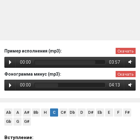
Пример исполнения (mp3):
Скачать
00:00
03:57
Фонограмма минус (mp3):
Скачать
00:00
04:13
Ab
A
A#
Bb
H
C
C#
Db
D
D#
Eb
E
F
F#
Gb
G
G#
Вступление: