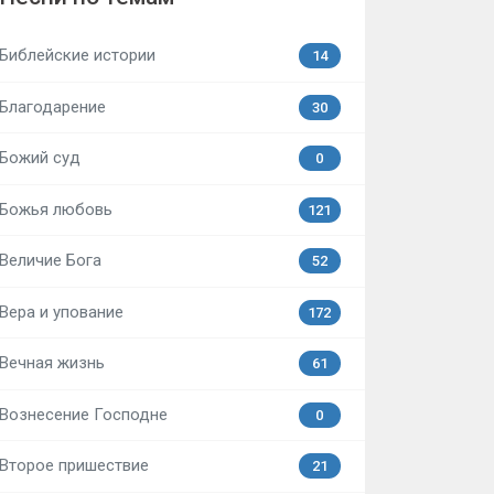
Библейские истории
14
Благодарение
30
Божий суд
0
Божья любовь
121
Величие Бога
52
Вера и упование
172
Вечная жизнь
61
Вознесение Господне
0
Второе пришествие
21