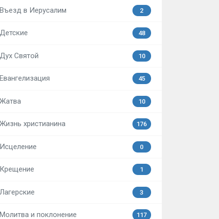
Въезд в Иерусалим
2
Детские
48
Дух Святой
10
Евангелизация
45
Жатва
10
Жизнь христианина
176
Исцеление
0
Крещение
1
Лагерские
3
Молитва и поклонение
117