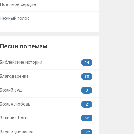
Поёт моё сердце
Нежный голос
Песни по темам
Библейские истории
14
Благодарение
30
Божий суд
0
Божья любовь
121
Величие Бога
52
Вера и упование
172