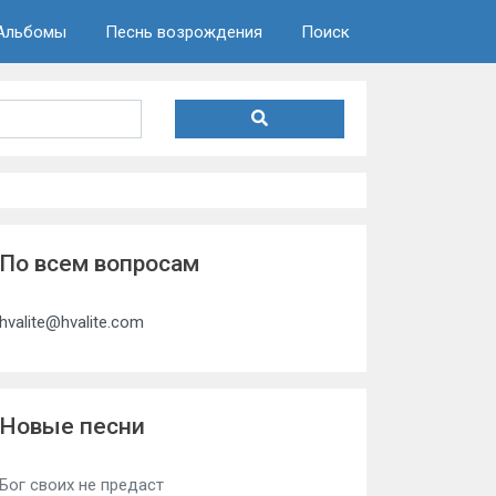
Альбомы
Песнь возрождения
Поиск
По всем вопросам
hvalite@hvalite.com
Новые песни
Бог своих не предаст