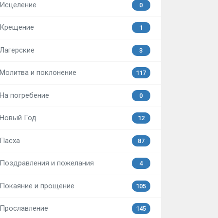
Исцеление
0
Крещение
1
Лагерские
3
Молитва и поклонение
117
На погребение
0
Новый Год
12
Пасха
87
Поздравления и пожелания
4
Покаяние и прощение
105
Прославление
145