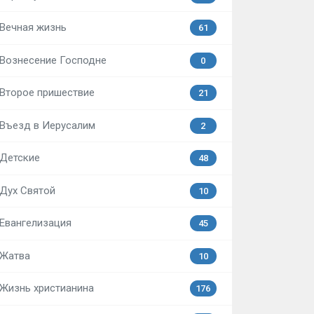
Вечная жизнь
61
Вознесение Господне
0
Второе пришествие
21
Въезд в Иерусалим
2
Детские
48
Дух Святой
10
Евангелизация
45
Жатва
10
Жизнь христианина
176