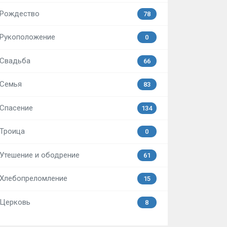
Рождество
78
Рукоположение
0
Свадьба
66
Семья
83
Спасение
134
Троица
0
Утешение и ободрение
61
Хлебопреломление
15
Церковь
8