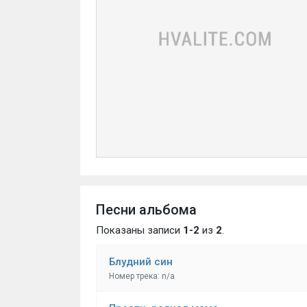
Песни альбома
Показаны записи
1-2
из
2
.
Блудний син
Номер трека: n/a