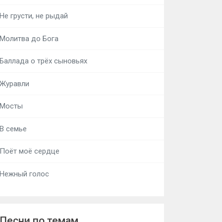
Не грусти, не рыдай
Молитва до Бога
Баллада о трёх сыновьях
Журавли
Мосты
В семье
Поёт моё сердце
Нежный голос
Песни по темам