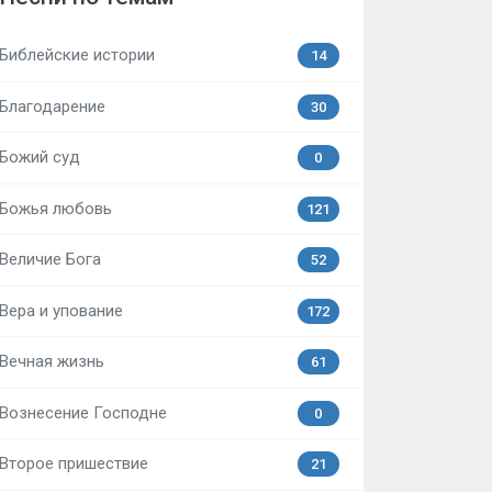
Библейские истории
14
Благодарение
30
Божий суд
0
Божья любовь
121
Величие Бога
52
Вера и упование
172
Вечная жизнь
61
Вознесение Господне
0
Второе пришествие
21