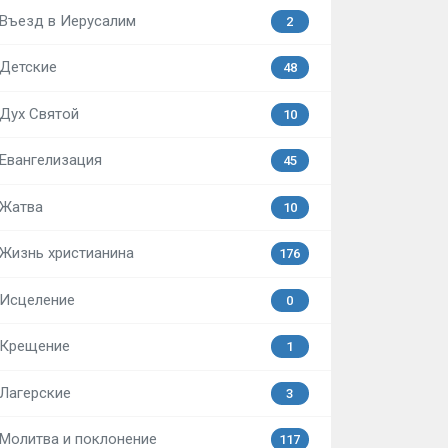
Въезд в Иерусалим
2
Детские
48
Дух Святой
10
Евангелизация
45
Жатва
10
Жизнь христианина
176
Исцеление
0
Крещение
1
Лагерские
3
Молитва и поклонение
117