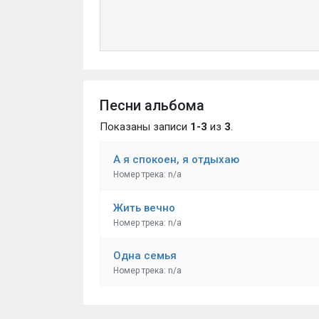
Песни альбома
Показаны записи
1-3
из
3
.
А я спокоен, я отдыхаю
Номер трека: n/a
Жить вечно
Номер трека: n/a
Одна семья
Номер трека: n/a