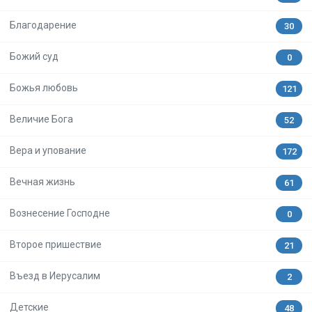
Благодарение
30
Божий суд
0
Божья любовь
121
Величие Бога
52
Вера и упование
172
Вечная жизнь
61
Вознесение Господне
0
Второе пришествие
21
Въезд в Иерусалим
2
Детские
48