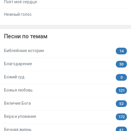
Поёт моё сердце
Нежный голос
Песни по темам
Библейские истории
14
Благодарение
30
Божий суд
0
Божья любовь
121
Величие Бога
52
Вера и упование
172
Вечная жизнь
61