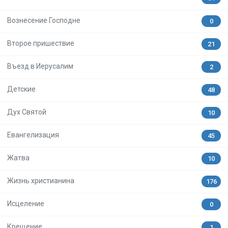
Вознесение Господне
0
Второе пришествие
21
Въезд в Иерусалим
2
Детские
48
Дух Святой
10
Евангелизация
45
Жатва
10
Жизнь христианина
176
Исцеление
0
Крещение
1