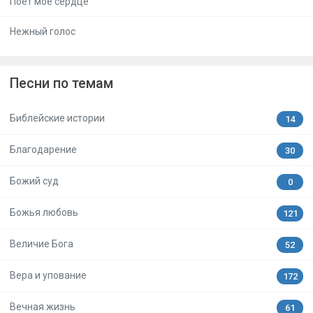
Поёт моё сердце
Нежный голос
Песни по темам
Библейские истории
14
Благодарение
30
Божий суд
0
Божья любовь
121
Величие Бога
52
Вера и упование
172
Вечная жизнь
61