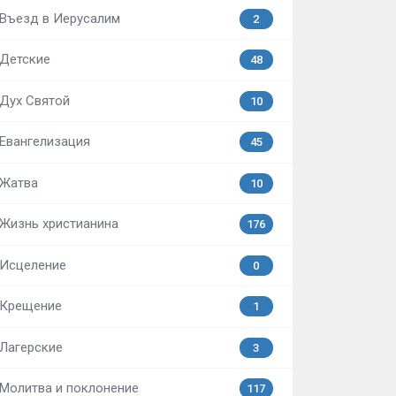
Въезд в Иерусалим
2
Детские
48
Дух Святой
10
Евангелизация
45
Жатва
10
Жизнь христианина
176
Исцеление
0
Крещение
1
Лагерские
3
Молитва и поклонение
117