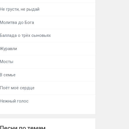
Не грусти, не рыдай
Молитва до Бога
Баллада о трёх сыновьях
Журавли
Мосты
В семье
Поёт моё сердце
Нежный голос
Песни по темам