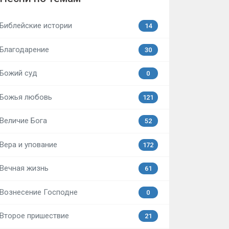
Библейские истории
14
Благодарение
30
Божий суд
0
Божья любовь
121
Величие Бога
52
Вера и упование
172
Вечная жизнь
61
Вознесение Господне
0
Второе пришествие
21