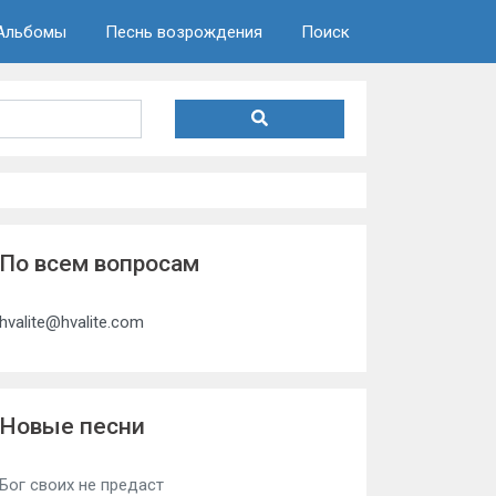
Альбомы
Песнь возрождения
Поиск
По всем вопросам
hvalite@hvalite.com
Новые песни
Бог своих не предаст