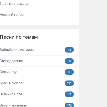
Поёт моё сердце
Нежный голос
Песни по темам
Библейские истории
14
Благодарение
30
Божий суд
0
Божья любовь
121
Величие Бога
52
Вера и упование
172