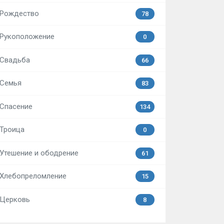
Рождество
78
Рукоположение
0
Свадьба
66
Семья
83
Спасение
134
Троица
0
Утешение и ободрение
61
Хлебопреломление
15
Церковь
8