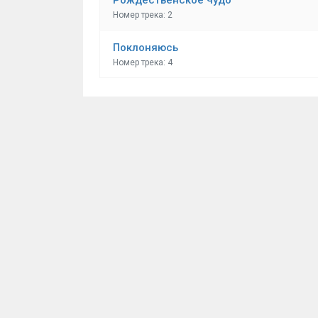
Номер трека: 2
Поклоняюсь
Номер трека: 4