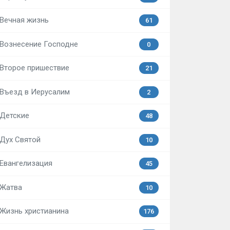
Вечная жизнь
61
Вознесение Господне
0
Второе пришествие
21
Въезд в Иерусалим
2
Детские
48
Дух Святой
10
Евангелизация
45
Жатва
10
Жизнь христианина
176