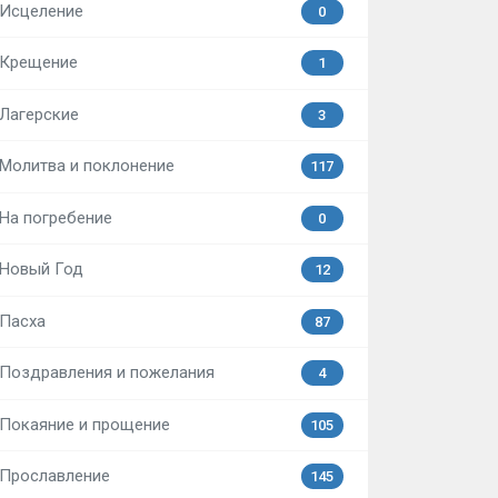
Исцеление
0
Крещение
1
Лагерские
3
Молитва и поклонение
117
На погребение
0
Новый Год
12
Пасха
87
Поздравления и пожелания
4
Покаяние и прощение
105
Прославление
145