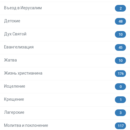
Въезд в Иерусалим
2
Детские
48
Дух Святой
10
Евангелизация
45
Жатва
10
Жизнь христианина
176
Исцеление
0
Крещение
1
Лагерские
3
Молитва и поклонение
117