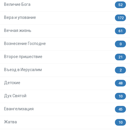
Величие Бога
52
Вера и упование
172
Вечная жизнь
61
Вознесение Господне
0
Второе пришествие
21
Въезд в Иерусалим
2
Детские
48
Дух Святой
10
Евангелизация
45
Жатва
10