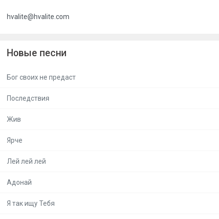
hvalite@hvalite.com
Новые песни
Бог своих не предаст
Последствия
Жив
Ярче
Лей лей лей
Адонай
Я так ищу Тебя