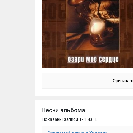
Оригинал
Песни альбома
Показаны записи
1-1
из
1
.
Озари моё сердце Христос