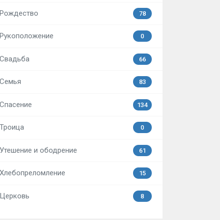
Рождество
78
Рукоположение
0
Свадьба
66
Семья
83
Спасение
134
Троица
0
Утешение и ободрение
61
Хлебопреломление
15
Церковь
8