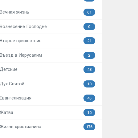
Вечная жизнь
61
Вознесение Господне
0
Второе пришествие
21
Въезд в Иерусалим
2
Детские
48
Дух Святой
10
Евангелизация
45
Жатва
10
Жизнь христианина
176