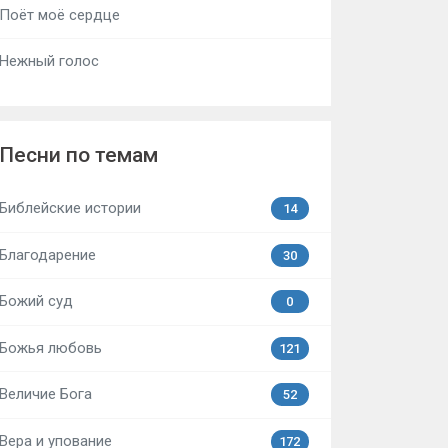
Поёт моё сердце
Нежный голос
Песни по темам
Библейские истории
14
Благодарение
30
Божий суд
0
Божья любовь
121
Величие Бога
52
Вера и упование
172