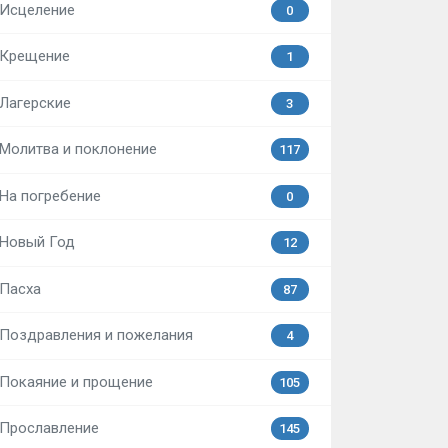
Исцеление
0
Крещение
1
Лагерские
3
Молитва и поклонение
117
На погребение
0
Новый Год
12
Пасха
87
Поздравления и пожелания
4
Покаяние и прощение
105
Прославление
145