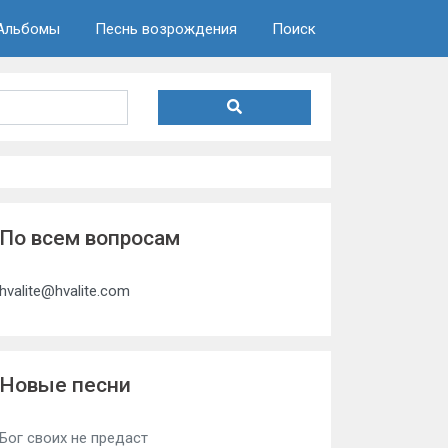
Альбомы
Песнь возрождения
Поиск
По всем вопросам
hvalite@hvalite.com
Новые песни
Бог своих не предаст