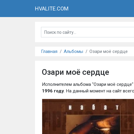
HVALITE.COM
Главная
Альбомы
Озари моё сердце
Озари моё сердце
Исполнителем альбома "Озари моё сердце"
1996 году
. На данный момент на сайт все