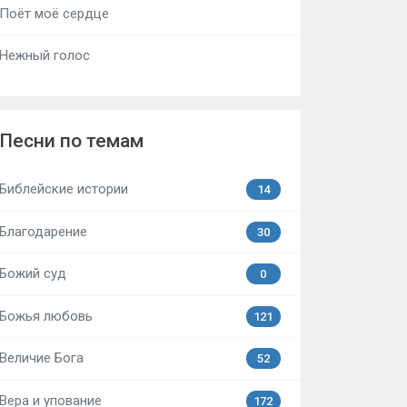
Поёт моё сердце
Нежный голос
Песни по темам
Библейские истории
14
Благодарение
30
Божий суд
0
Божья любовь
121
Величие Бога
52
Вера и упование
172