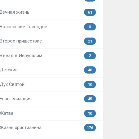
Вечная жизнь
61
Вознесение Господне
0
Второе пришествие
21
Въезд в Иерусалим
2
Детские
48
Дух Святой
10
Евангелизация
45
Жатва
10
Жизнь христианина
176