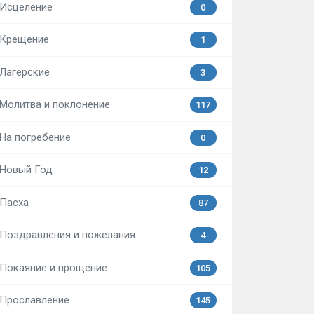
Исцеление
0
Крещение
1
Лагерские
3
Молитва и поклонение
117
На погребение
0
Новый Год
12
Пасха
87
Поздравления и пожелания
4
Покаяние и прощение
105
Прославление
145