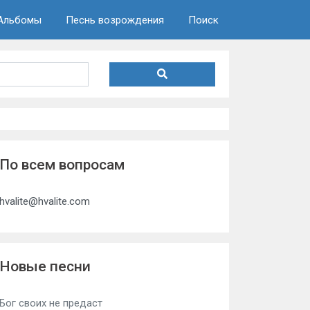
Альбомы
Песнь возрождения
Поиск
По всем вопросам
hvalite@hvalite.com
Новые песни
Бог своих не предаст