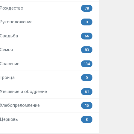
Рождество
78
Рукоположение
0
Свадьба
66
Семья
83
Спасение
134
Троица
0
Утешение и ободрение
61
Хлебопреломление
15
Церковь
8