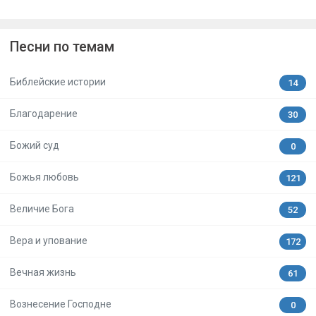
Песни по темам
Библейские истории
14
Благодарение
30
Божий суд
0
Божья любовь
121
Величие Бога
52
Вера и упование
172
Вечная жизнь
61
Вознесение Господне
0