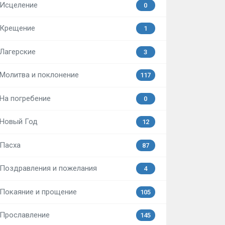
Исцеление
0
Крещение
1
Лагерские
3
Молитва и поклонение
117
На погребение
0
Новый Год
12
Пасха
87
Поздравления и пожелания
4
Покаяние и прощение
105
Прославление
145