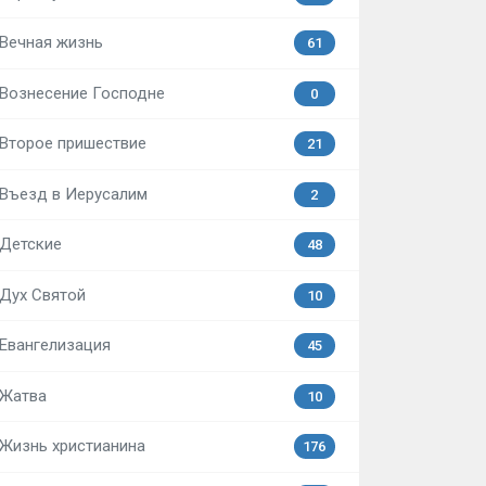
Вечная жизнь
61
Вознесение Господне
0
Второе пришествие
21
Въезд в Иерусалим
2
Детские
48
Дух Святой
10
Евангелизация
45
Жатва
10
Жизнь христианина
176