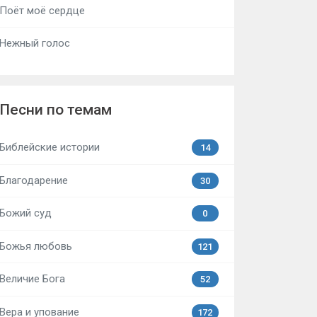
Поёт моё сердце
Нежный голос
Песни по темам
Библейские истории
14
Благодарение
30
Божий суд
0
Божья любовь
121
Величие Бога
52
Вера и упование
172