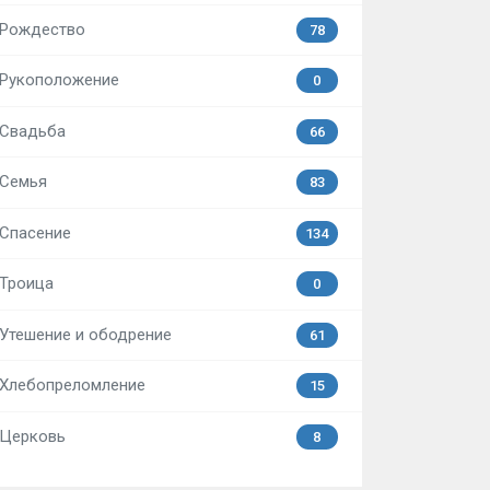
Рождество
78
Рукоположение
0
Свадьба
66
Семья
83
Спасение
134
Троица
0
Утешение и ободрение
61
Хлебопреломление
15
Церковь
8