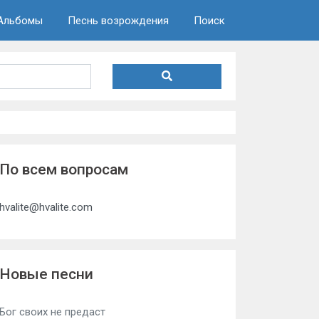
Альбомы
Песнь возрождения
Поиск
По всем вопросам
hvalite@hvalite.com
Новые песни
Бог своих не предаст