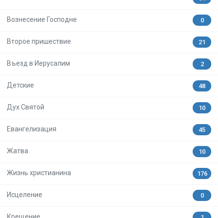
Вознесение Господне
0
Второе пришествие
21
Въезд в Иерусалим
2
Детские
48
Дух Святой
10
Евангелизация
45
Жатва
10
Жизнь христианина
176
Исцеление
0
Крещение
1