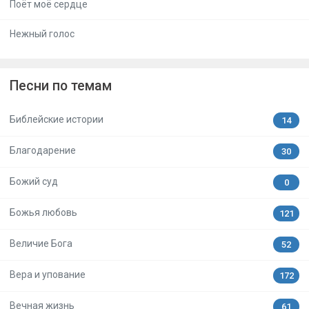
Поёт моё сердце
Нежный голос
Песни по темам
Библейские истории
14
Благодарение
30
Божий суд
0
Божья любовь
121
Величие Бога
52
Вера и упование
172
Вечная жизнь
61