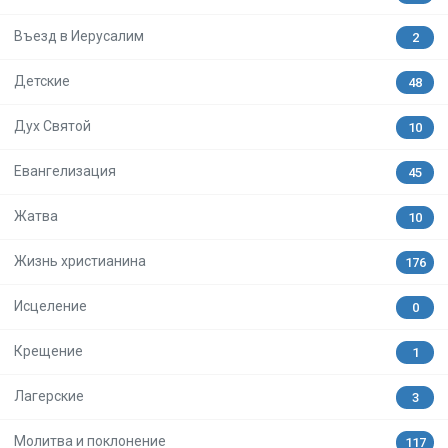
Въезд в Иерусалим
2
Детские
48
Дух Святой
10
Евангелизация
45
Жатва
10
Жизнь христианина
176
Исцеление
0
Крещение
1
Лагерские
3
Молитва и поклонение
117