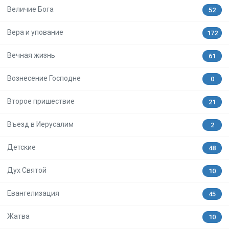
Величие Бога
52
Вера и упование
172
Вечная жизнь
61
Вознесение Господне
0
Второе пришествие
21
Въезд в Иерусалим
2
Детские
48
Дух Святой
10
Евангелизация
45
Жатва
10