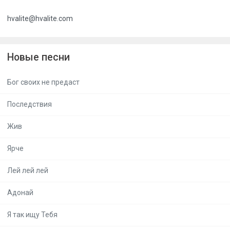
hvalite@hvalite.com
Новые песни
Бог своих не предаст
Последствия
Жив
Ярче
Лей лей лей
Адонай
Я так ищу Тебя