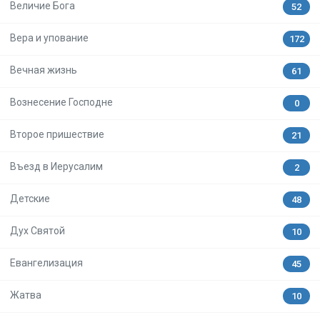
Величие Бога
52
Вера и упование
172
Вечная жизнь
61
Вознесение Господне
0
Второе пришествие
21
Въезд в Иерусалим
2
Детские
48
Дух Святой
10
Евангелизация
45
Жатва
10