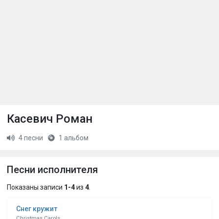
Касевич Роман
4 песни
1 альбом
Песни исполнителя
Показаны записи
1-4
из
4
.
Снег кружит
Christmas Carols