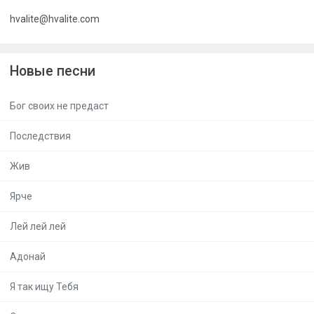
hvalite@hvalite.com
Новые песни
Бог своих не предаст
Последствия
Жив
Ярче
Лей лей лей
Адонай
Я так ищу Тебя