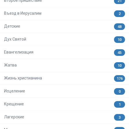
Второе пришествие
21
Въезд в Иерусалим
2
Детские
48
Дух Святой
10
Евангелизация
45
Жатва
10
Жизнь христианина
176
Исцеление
0
Крещение
1
Лагерские
3