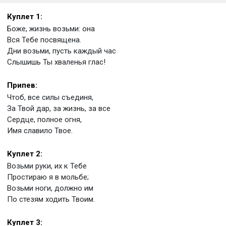
Куплет 1:
Боже, жизнь возьми: она
Вся Тебе посвящена.
Дни возьми, пусть каждый час
Слышишь Ты хваленья глас!
Припев:
Чтоб, все силы съединя,
За Твой дар, за жизнь, за все
Сердце, полное огня,
Имя славило Твое.
Куплет 2:
Возьми руки, их к Тебе
Простираю я в мольбе;
Возьми ноги, должно им
По стезям ходить Твоим.
Куплет 3: