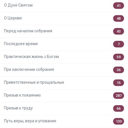
О Духе Святом
41
О Церкви
48
Перед началом собрания
43
Последнее время
7
Практическая жизнь с Богом
59
При заключении собрания
36
Приветственные и прощальные
15
Призыв к покаянию
287
Призыв к труду
66
Путь веры, вера и упование
130