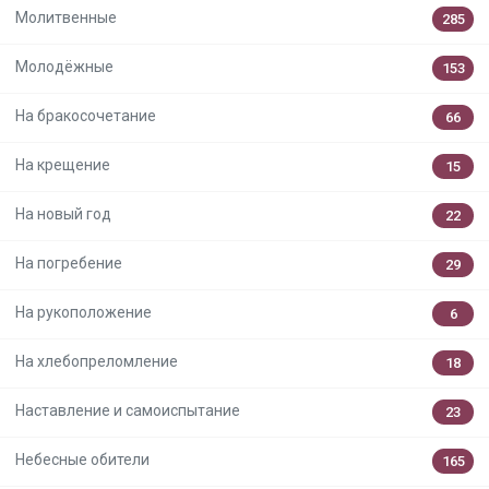
Молитвенные
285
Молодёжные
153
На бракосочетание
66
На крещение
15
На новый год
22
На погребение
29
На рукоположение
6
На хлебопреломление
18
Наставление и самоиспытание
23
Небесные обители
165